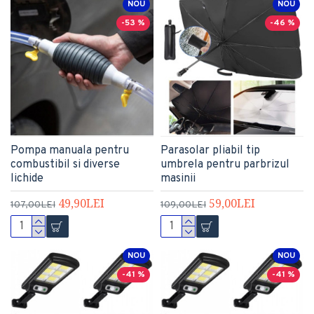
NOU
NOU
-53 %
-46 %
Pompa manuala pentru
Parasolar pliabil tip
combustibil si diverse
umbrela pentru parbrizul
lichide
masinii
49,90LEI
59,00LEI
107,00LEI
109,00LEI
NOU
NOU
-41 %
-41 %