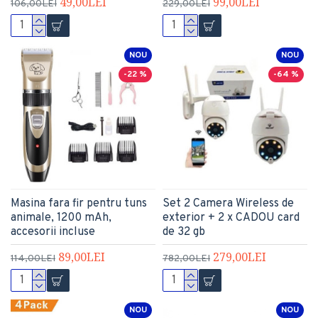
49,00LEI
99,00LEI
106,00LEI
229,00LEI
NOU
NOU
-22 %
-64 %
Masina fara fir pentru tuns
Set 2 Camera Wireless de
animale, 1200 mAh,
exterior + 2 x CADOU card
accesorii incluse
de 32 gb
89,00LEI
279,00LEI
114,00LEI
782,00LEI
NOU
NOU