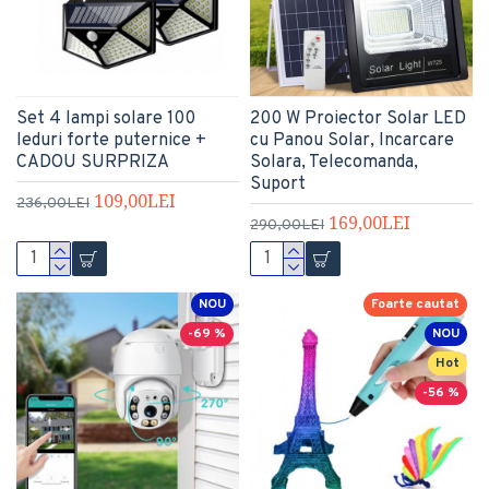
Set 4 lampi solare 100
200 W Proiector Solar LED
leduri forte puternice +
cu Panou Solar, Incarcare
CADOU SURPRIZA
Solara, Telecomanda,
Suport
109,00LEI
236,00LEI
169,00LEI
290,00LEI
NOU
Foarte cautat
-69 %
NOU
Hot
-56 %