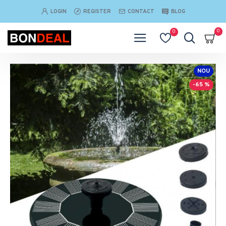
LOGIN
REGISTER
CONTACT
BLOG
0
0
NOU
-65 %