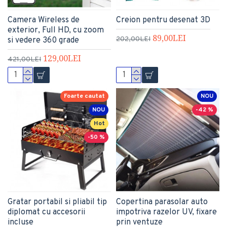
Camera Wireless de
Creion pentru desenat 3D
exterior, Full HD, cu zoom
89,00LEI
202,00LEI
si vedere 360 grade
129,00LEI
421,00LEI
Foarte cautat
NOU
NOU
-42 %
Hot
-50 %
Gratar portabil si pliabil tip
Copertina parasolar auto
diplomat cu accesorii
impotriva razelor UV, fixare
incluse
prin ventuze