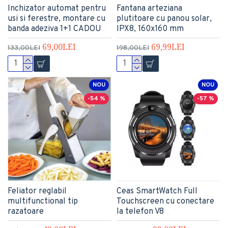
Inchizator automat pentru
Fantana arteziana
usi si ferestre, montare cu
plutitoare cu panou solar,
banda adeziva 1+1 CADOU
IPX8, 160x160 mm
69,00LEI
69,99LEI
133,00LEI
198,00LEI
NOU
NOU
-54 %
-57 %
Feliator reglabil
Ceas SmartWatch Full
multifunctional tip
Touchscreen cu conectare
razatoare
la telefon V8