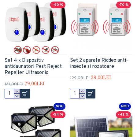
-40 %
-70 %
Set 4 x Dispozitiv
Set 2 aparate Riddex anti-
antidaunatori Pest Reject
insecte si rozatoare
Repeller Ultrasonic
39,00LEI
129,00LEI
79,00LEI
131,00LEI
NOU
NOU
-54 %
-42 %