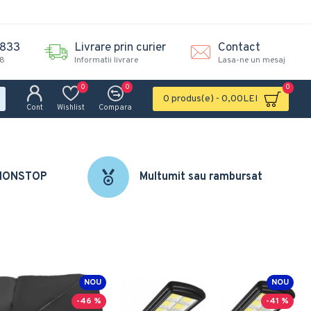
.833
Livrare prin curier
Contact
18
Informatii livrare
Lasa-ne un mesaj
0
0
0
0 produs(e) - 0,00LEI
Cont
Wishlist
Compara
 NONSTOP
Multumit sau rambursat
NOU
NOU
-46 %
-41 %