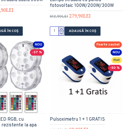
 stradala dubla 600W
Lampa stradala cu panou
fotovoltaic 100W/200W/300W
,90LEI
279,90LEI
612,90LEI
GĂ ÎN COŞ
ADAUGĂ ÎN COŞ
NOU
Foarte cautat
-37 %
NOU
Hot
-50 %
LED RGB, cu
Pulsoximetru 1 + 1 GRATIS
 rezistente la apa