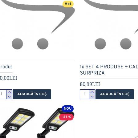
Hot
rodus
1x SET 4 PRODUSE + CA
SURPRIZA
0,00LEI
80,99LEI
ADAUGĂ ÎN COŞ
ADAUGĂ ÎN COŞ
NOU
-41 %