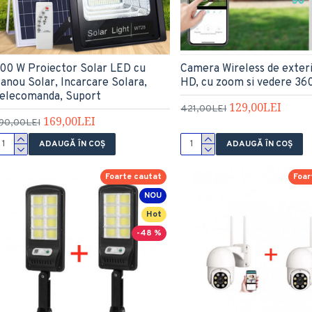
00 W Proiector Solar LED cu
Camera Wireless de exteri
anou Solar, Incarcare Solara,
HD, cu zoom si vedere 36
elecomanda, Suport
129,00LEI
421,00LEI
169,00LEI
90,00LEI
ADAUGĂ ÎN COŞ
ADAUGĂ ÎN COŞ
Foarte cautat
Foar
NOU
Hot
-48 %