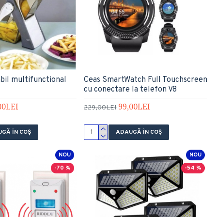
abil multifunctional
Ceas SmartWatch Full Touchscreen
cu conectare la telefon V8
00LEI
99,00LEI
229,00LEI
GĂ ÎN COŞ
ADAUGĂ ÎN COŞ
NOU
NOU
-70 %
-54 %