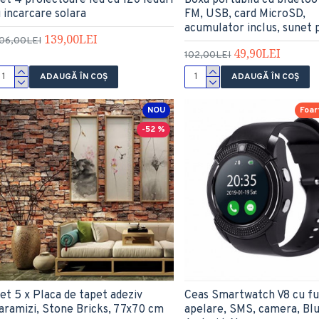
et 4 proiectoare led cu 120 leduri
Boxa portabila cu bluetoo
i incarcare solara
FM, USB, card MicroSD,
acumulator inclus, sunet 
139,00LEI
06,00LEI
49,90LEI
102,00LEI
ADAUGĂ ÎN COŞ
ADAUGĂ ÎN COŞ
NOU
Foar
-52 %
et 5 x Placa de tapet adeziv
Ceas Smartwatch V8 cu fu
aramizi, Stone Bricks, 77x70 cm
apelare, SMS, camera, Bl