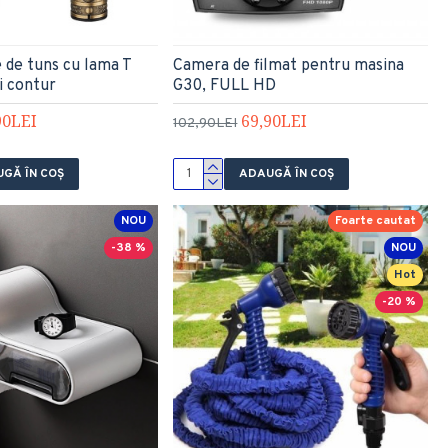
 de tuns cu lama T
Camera de filmat pentru masina
i contur
G30, FULL HD
90LEI
69,90LEI
102,90LEI
GĂ ÎN COŞ
ADAUGĂ ÎN COŞ
NOU
Foarte cautat
-38 %
NOU
Hot
-20 %