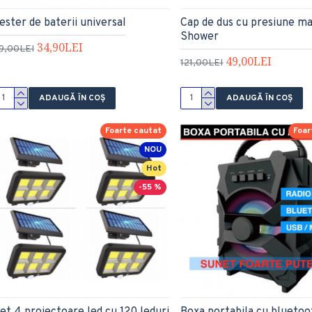
ester de baterii universal
Cap de dus cu presiune m
Shower
34,90LEI
9,00LEI
49,00LEI
121,00LEI
ADAUGĂ ÎN COŞ
ADAUGĂ ÎN COŞ
Foarte cautat
Foar
NOU
Hot
-55 %