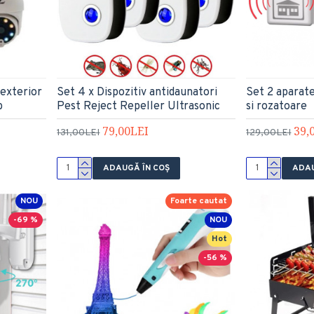
 exterior
Set 4 x Dispozitiv antidaunatori
Set 2 aparate
b
Pest Reject Repeller Ultrasonic
si rozatoare
79,00LEI
39,
131,00LEI
129,00LEI
ADAUGĂ ÎN COŞ
ADAU
NOU
Foarte cautat
-69 %
NOU
Hot
-56 %