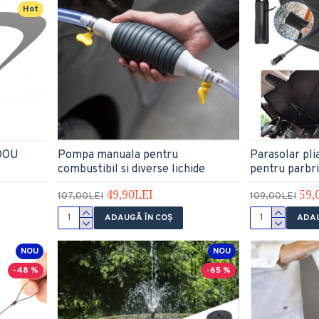
Hot
DOU
Pompa manuala pentru
Parasolar pli
combustibil si diverse lichide
pentru parbri
49,90LEI
59,
107,00LEI
109,00LEI
ADAUGĂ ÎN COŞ
ADAU
NOU
NOU
-48 %
-65 %