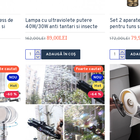
ess de
Lampa cu ultraviolete putere
Set 2 aparate
 si
40W/30W anti tantari si insecte
pentru tuns s
89,00LEI
79,
162,00LEI
172,00LEI
ADAUGĂ ÎN COŞ
ADAU
te cautat
Foarte cautat
NOU
NOU
Hot
Hot
-60 %
-64 %