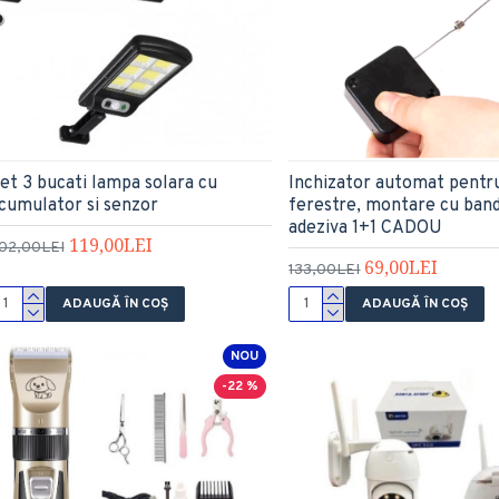
et 3 bucati lampa solara cu
Inchizator automat pentru 
cumulator si senzor
ferestre, montare cu ban
adeziva 1+1 CADOU
119,00LEI
02,00LEI
69,00LEI
133,00LEI
ADAUGĂ ÎN COŞ
ADAUGĂ ÎN COŞ
NOU
-22 %