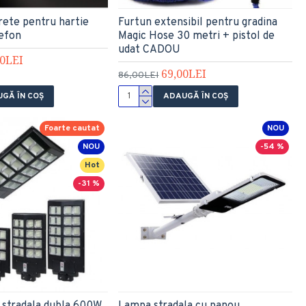
rete pentru hartie
Furtun extensibil pentru gradina
lefon
Magic Hose 30 metri + pistol de
udat CADOU
00LEI
69,00LEI
86,00LEI
GĂ ÎN COŞ
ADAUGĂ ÎN COŞ
Foarte cautat
NOU
NOU
-54 %
Hot
-31 %