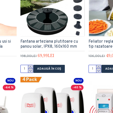
usi si
Fantana arteziana plutitoare cu
Feliator regl
da
panou solar, IPX8, 160x160 mm
tip razatoare
69,99LEI
49,
198,00LEI
106,00LEI
ADAUGĂ ÎN COŞ
ADAU
NOU
NOU
-64 %
-40 %