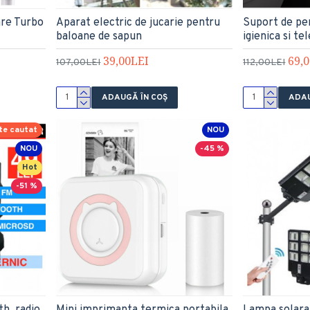
are Turbo
Aparat electric de jucarie pentru
Suport de pe
baloane de sapun
igienica si te
39,00LEI
69,
107,00LEI
112,00LEI
ADAUGĂ ÎN COŞ
ADAU
te cautat
NOU
NOU
-45 %
Hot
-51 %