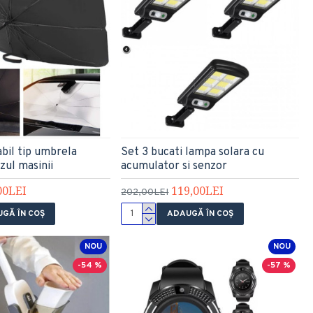
abil tip umbrela
Set 3 bucati lampa solara cu
zul masinii
acumulator si senzor
00LEI
119,00LEI
202,00LEI
GĂ ÎN COŞ
ADAUGĂ ÎN COŞ
NOU
NOU
-54 %
-57 %