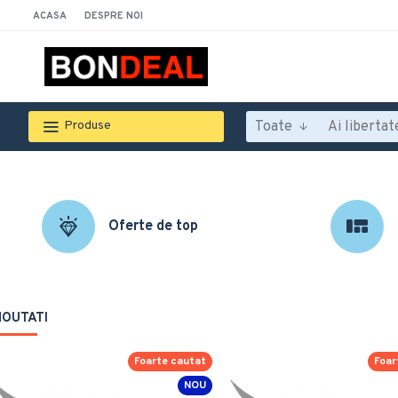
ACASA
DESPRE NOI
Toate
Produse
Oferte de top
NOUTATI
Foarte cautat
Foar
NOU