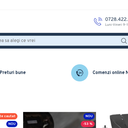
0728.422
Luni-Vineri 9-
Preturi bune
Comenzi online
te cautat
NOU
NOU
-53 %