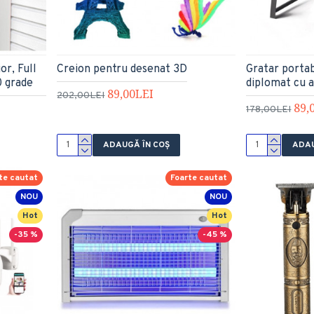
or, Full
Creion pentru desenat 3D
Gratar portabi
0 grade
diplomat cu a
89,00LEI
202,00LEI
89,
178,00LEI
ADAUGĂ ÎN COŞ
ADAU
te cautat
Foarte cautat
NOU
NOU
Hot
Hot
-35 %
-45 %