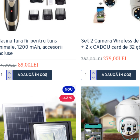
asina fara fir pentru tuns
Set 2 Camera Wireless de
nimale, 1200 mAh, accesorii
+ 2 x CADOU card de 32 g
ncluse
279,00LEI
782,00LEI
89,00LEI
14,00LEI
ADAUGĂ ÎN COŞ
ADAUGĂ ÎN COŞ
NOU
-42 %