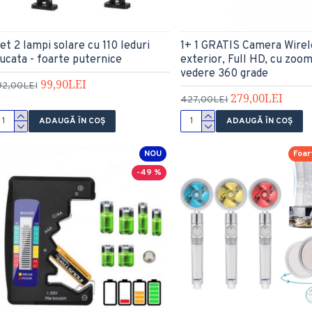
et 2 lampi solare cu 110 leduri
1+ 1 GRATIS Camera Wirel
ucata - foarte puternice
exterior, Full HD, cu zoom
vedere 360 grade
99,90LEI
92,00LEI
279,00LEI
427,00LEI
ADAUGĂ ÎN COŞ
ADAUGĂ ÎN COŞ
NOU
Foar
-49 %