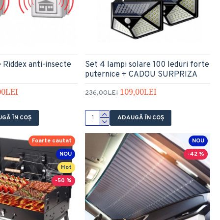
 Riddex anti-insecte
Set 4 lampi solare 100 leduri forte
puternice + CADOU SURPRIZA
00LEI
109,00LEI
236,00LEI
GĂ ÎN COŞ
ADAUGĂ ÎN COŞ
Foarte cautat
NOU
NOU
-42 %
Hot
-50 %