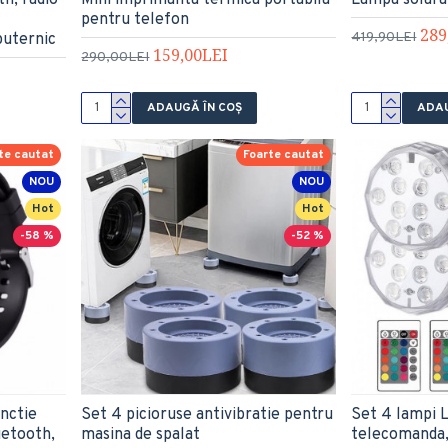
th, radio
Mini imprimanta termica portabila
Lampa solara
pentru telefon
289
419,90LEI
puternic
159,00LEI
290,00LEI
ADAUGĂ ÎN COŞ
ADAU
te cautat
Foarte cautat
NOU
NOU
Hot
Hot
-58 %
-52 %
nctie
Set 4 picioruse antivibratie pentru
Set 4 lampi 
uetooth,
masina de spalat
telecomanda,