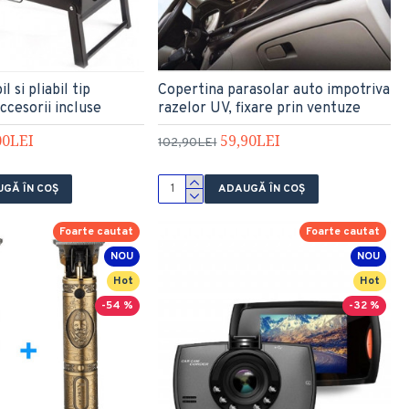
l si pliabil tip
Copertina parasolar auto impotriva
ccesorii incluse
razelor UV, fixare prin ventuze
00LEI
59,90LEI
102,90LEI
GĂ ÎN COŞ
ADAUGĂ ÎN COŞ
Foarte cautat
Foarte cautat
NOU
NOU
Hot
Hot
-54 %
-32 %