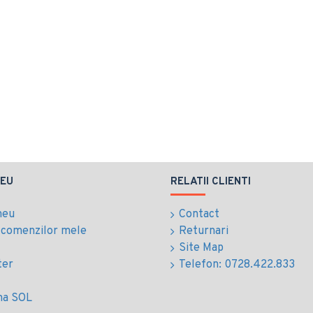
EU
RELATII CLIENTI
meu
Contact
l comenzilor mele
Returnari
Site Map
ter
Telefon: 0728.422.833
ma SOL