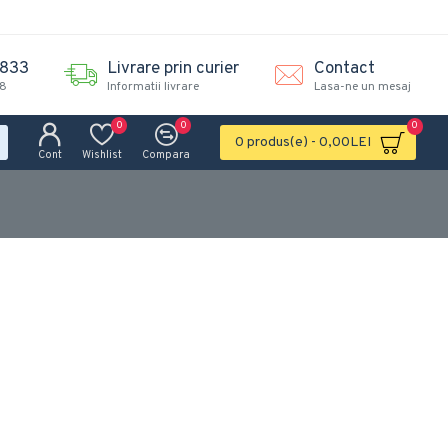
.833
Livrare prin curier
Contact
18
Informatii livrare
Lasa-ne un mesaj
0
0
0
0 produs(e) - 0,00LEI
Cont
Wishlist
Compara