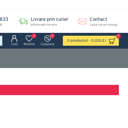
.833
Livrare prin curier
Contact
18
Informatii livrare
Lasa-ne un mesaj
0
0
0
0 produs(e) - 0,00LEI
Cont
Wishlist
Compara