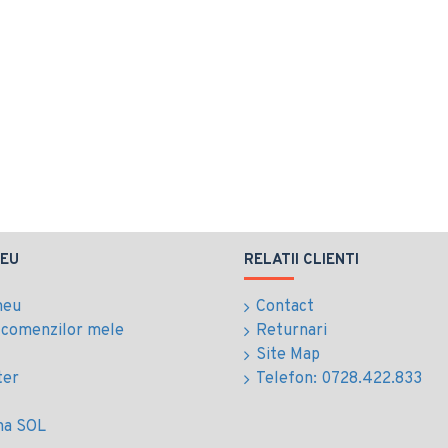
EU
RELATII CLIENTI
meu
Contact
l comenzilor mele
Returnari
Site Map
ter
Telefon: 0728.422.833
ma SOL