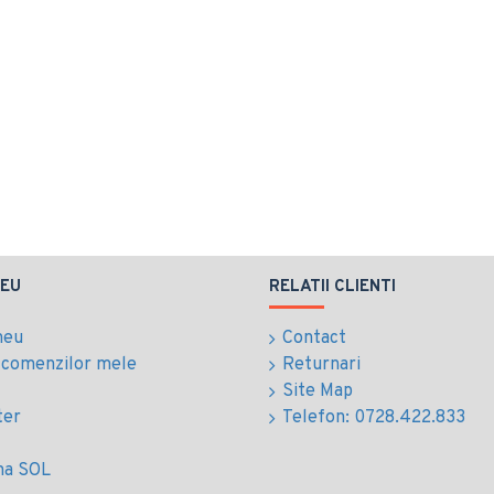
EU
RELATII CLIENTI
meu
Contact
l comenzilor mele
Returnari
Site Map
ter
Telefon: 0728.422.833
ma SOL