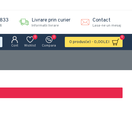
.833
Livrare prin curier
Contact
18
Informatii livrare
Lasa-ne un mesaj
0
0
0
0 produs(e) - 0,00LEI
Cont
Wishlist
Compara