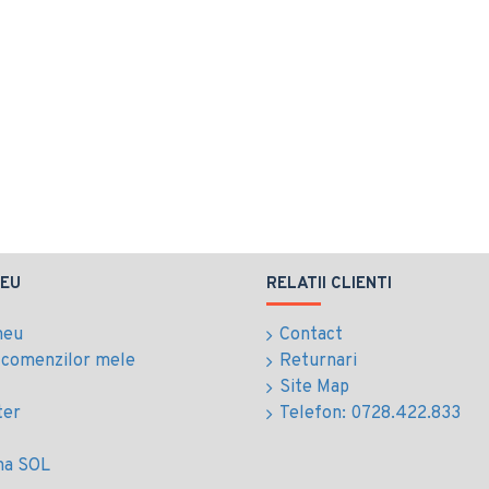
EU
RELATII CLIENTI
meu
Contact
l comenzilor mele
Returnari
Site Map
ter
Telefon: 0728.422.833
ma SOL