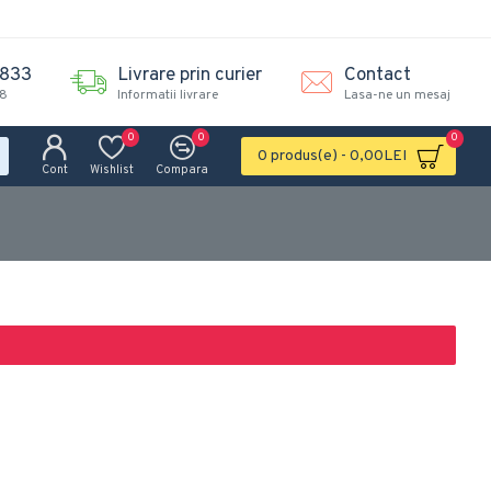
.833
Livrare prin curier
Contact
18
Informatii livrare
Lasa-ne un mesaj
0
0
0
0 produs(e) - 0,00LEI
Cont
Wishlist
Compara