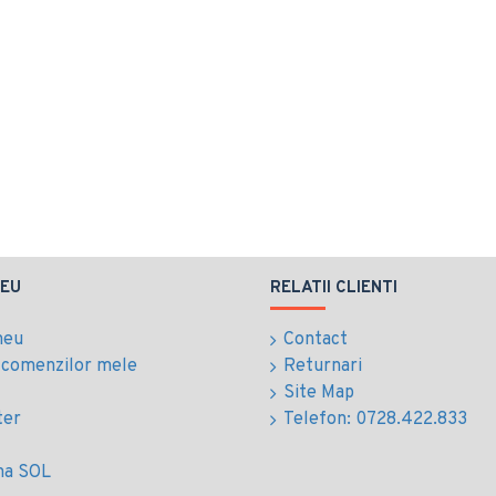
EU
RELATII CLIENTI
meu
Contact
l comenzilor mele
Returnari
Site Map
ter
Telefon: 0728.422.833
ma SOL