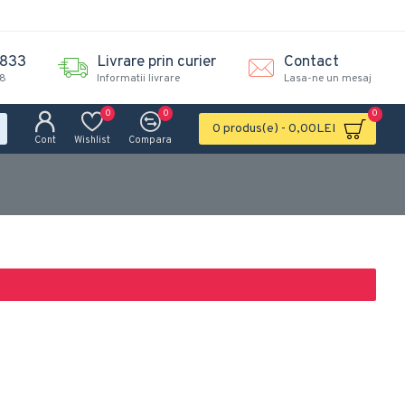
.833
Livrare prin curier
Contact
18
Informatii livrare
Lasa-ne un mesaj
0
0
0
0 produs(e) - 0,00LEI
Cont
Wishlist
Compara