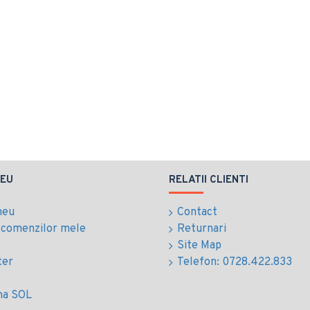
EU
RELATII CLIENTI
meu
Contact
l comenzilor mele
Returnari
Site Map
ter
Telefon: 0728.422.833
ma SOL