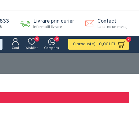
.833
Livrare prin curier
Contact
18
Informatii livrare
Lasa-ne un mesaj
0
0
0
0 produs(e) - 0,00LEI
Cont
Wishlist
Compara