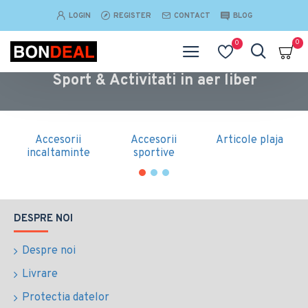
LOGIN
REGISTER
CONTACT
BLOG
0
0
Sport & Activitati in aer liber
Accesorii
Accesorii
Articole plaja
incaltaminte
sportive
DESPRE NOI
Despre noi
Livrare
Protectia datelor