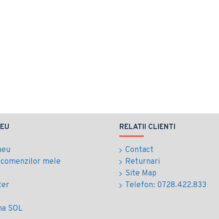
EU
RELATII CLIENTI
meu
Contact
l comenzilor mele
Returnari
Site Map
ter
Telefon: 0728.422.833
ma SOL