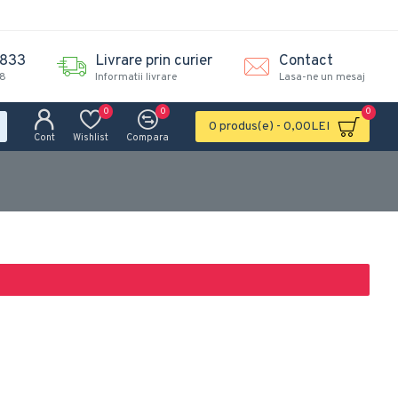
.833
Livrare prin curier
Contact
18
Informatii livrare
Lasa-ne un mesaj
0
0
0
0 produs(e) - 0,00LEI
Cont
Wishlist
Compara