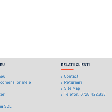
EU
RELATII CLIENTI
meu
Contact
l comenzilor mele
Returnari
Site Map
ter
Telefon: 0728.422.833
ma SOL