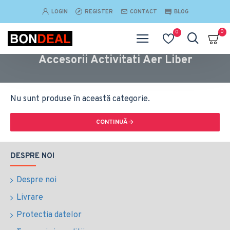
LOGIN
REGISTER
CONTACT
BLOG
0
0
Accesorii Activitati Aer Liber
Nu sunt produse în această categorie.
CONTINUĂ
DESPRE NOI
Despre noi
Livrare
Protectia datelor