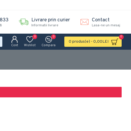
.833
Livrare prin curier
Contact
18
Informatii livrare
Lasa-ne un mesaj
0
0
0
0 produs(e) - 0,00LEI
Cont
Wishlist
Compara