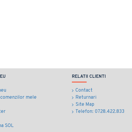
EU
RELATII CLIENTI
meu
Contact
l comenzilor mele
Returnari
Site Map
ter
Telefon: 0728.422.833
ma SOL