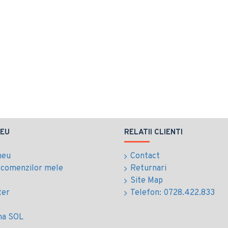
EU
RELATII CLIENTI
meu
Contact
l comenzilor mele
Returnari
Site Map
ter
Telefon: 0728.422.833
ma SOL