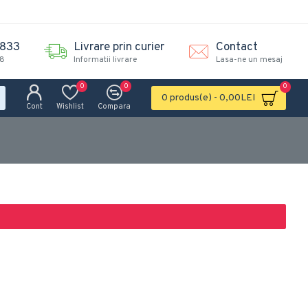
.833
Livrare prin curier
Contact
18
Informatii livrare
Lasa-ne un mesaj
0
0
0
0 produs(e) - 0,00LEI
Cont
Wishlist
Compara