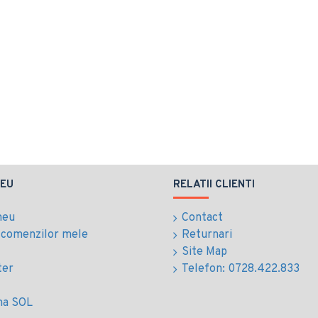
EU
RELATII CLIENTI
meu
Contact
l comenzilor mele
Returnari
Site Map
ter
Telefon: 0728.422.833
ma SOL