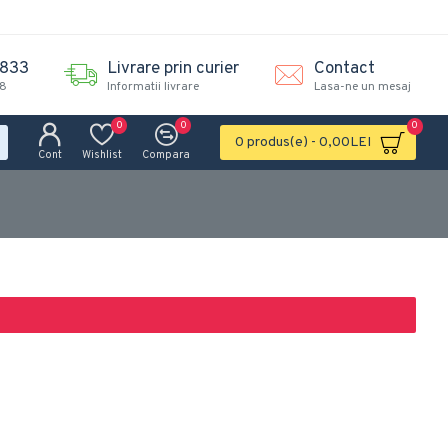
.833
Livrare prin curier
Contact
18
Informatii livrare
Lasa-ne un mesaj
0
0
0
0 produs(e) - 0,00LEI
Cont
Wishlist
Compara