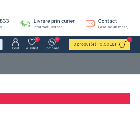
.833
Livrare prin curier
Contact
18
Informatii livrare
Lasa-ne un mesaj
0
0
0
0 produs(e) - 0,00LEI
Cont
Wishlist
Compara