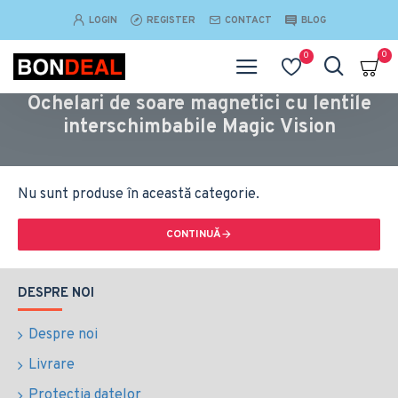
LOGIN
REGISTER
CONTACT
BLOG
0
0
Ochelari de soare magnetici cu lentile
interschimbabile Magic Vision
Nu sunt produse în această categorie.
CONTINUĂ
DESPRE NOI
Despre noi
Livrare
Protectia datelor