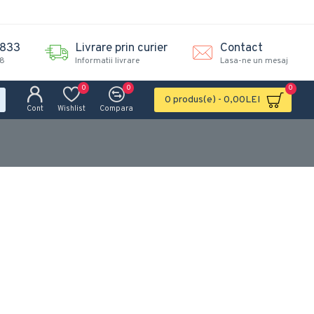
.833
Livrare prin curier
Contact
18
Informatii livrare
Lasa-ne un mesaj
0
0
0
0 produs(e) - 0,00LEI
Cont
Wishlist
Compara