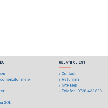
EU
RELATII CLIENTI
meu
Contact
l comenzilor mele
Returnari
Site Map
ter
Telefon: 0728.422.833
ma SOL