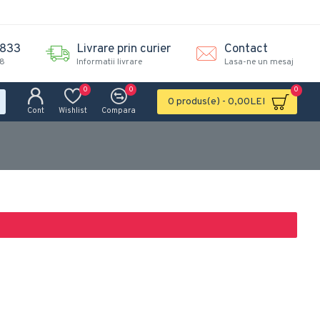
.833
Livrare prin curier
Contact
18
Informatii livrare
Lasa-ne un mesaj
0
0
0
0 produs(e) - 0,00LEI
Cont
Wishlist
Compara