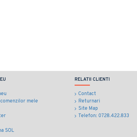
EU
RELATII CLIENTI
meu
Contact
l comenzilor mele
Returnari
Site Map
ter
Telefon: 0728.422.833
ma SOL