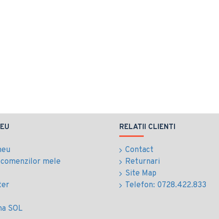
EU
RELATII CLIENTI
meu
Contact
l comenzilor mele
Returnari
Site Map
ter
Telefon: 0728.422.833
ma SOL