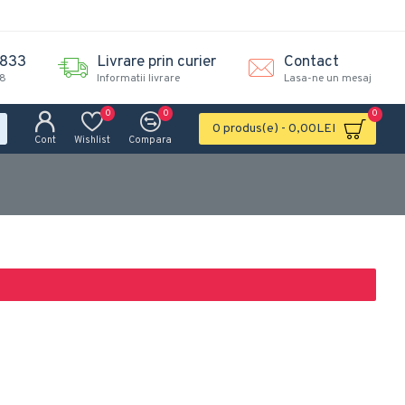
.833
Livrare prin curier
Contact
18
Informatii livrare
Lasa-ne un mesaj
0
0
0
0 produs(e) - 0,00LEI
Cont
Wishlist
Compara