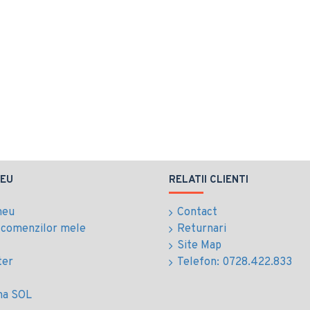
EU
RELATII CLIENTI
meu
Contact
l comenzilor mele
Returnari
Site Map
ter
Telefon: 0728.422.833
ma SOL