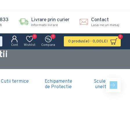
.833
Livrare prin curier
Contact
18
Informatii livrare
Lasa-ne un mesaj
0
0
0
0 produs(e) - 0,00LEI
Cont
Wishlist
Compara
ii
Cutii termice
Echipamente
Scule si
de Protectie
unelte