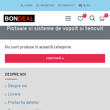
LOGIN
REGISTER
CONTACT
BLOG
0
0
Pistoale si sisteme de vopsit si tencuit
Nu sunt produse în această categorie.
CONTINUĂ
DESPRE NOI
Despre noi
Livrare
Protectia datelor