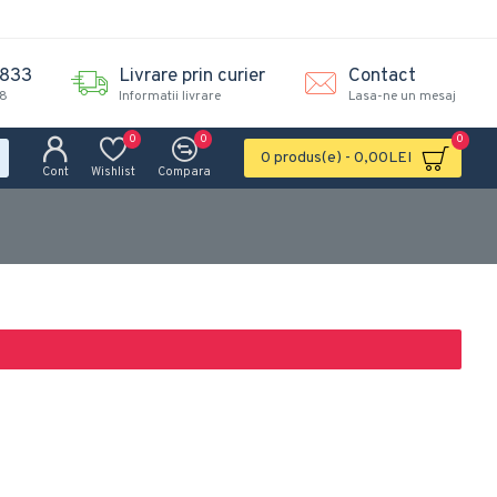
.833
Livrare prin curier
Contact
18
Informatii livrare
Lasa-ne un mesaj
0
0
0
0 produs(e) - 0,00LEI
Cont
Wishlist
Compara