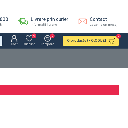
.833
Livrare prin curier
Contact
18
Informatii livrare
Lasa-ne un mesaj
0
0
0
0 produs(e) - 0,00LEI
Cont
Wishlist
Compara