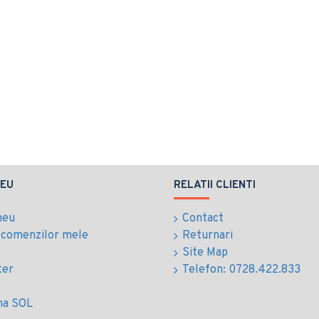
EU
RELATII CLIENTI
meu
Contact
l comenzilor mele
Returnari
Site Map
ter
Telefon: 0728.422.833
ma SOL