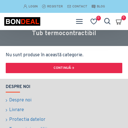
LOGIN
REGISTER
CONTACT
BLOG
0
0
Tub termocontractibil
Nu sunt produse în această categorie.
CONTINUĂ
DESPRE NOI
Despre noi
Livrare
Protectia datelor