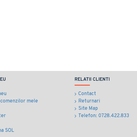
EU
RELATII CLIENTI
meu
Contact
l comenzilor mele
Returnari
Site Map
ter
Telefon: 0728.422.833
ma SOL