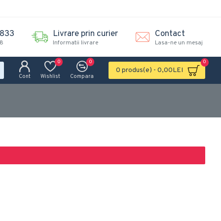
.833
Livrare prin curier
Contact
18
Informatii livrare
Lasa-ne un mesaj
0
0
0
0 produs(e) - 0,00LEI
Cont
Wishlist
Compara