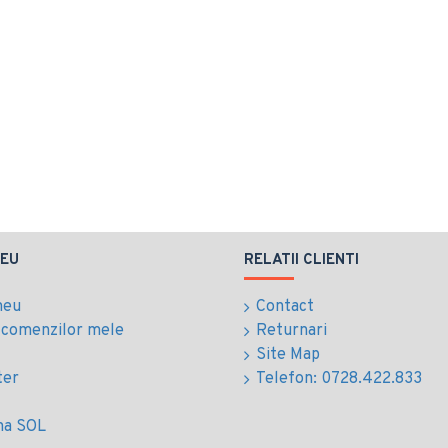
EU
RELATII CLIENTI
meu
Contact
l comenzilor mele
Returnari
Site Map
ter
Telefon: 0728.422.833
ma SOL