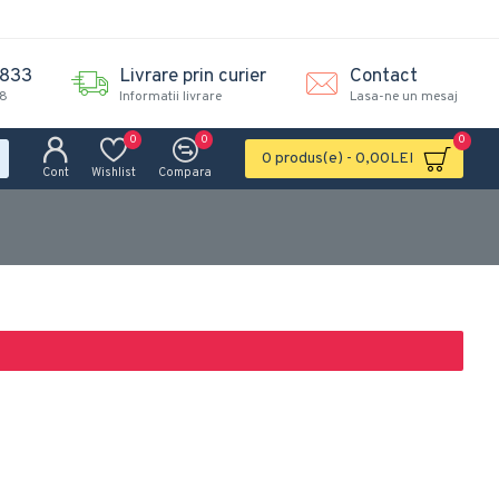
.833
Livrare prin curier
Contact
18
Informatii livrare
Lasa-ne un mesaj
0
0
0
0 produs(e) - 0,00LEI
Cont
Wishlist
Compara