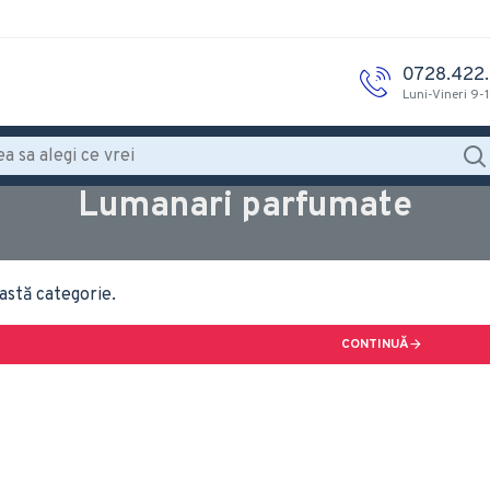
0728.422
Luni-Vineri 9-
Lumanari parfumate
astă categorie.
CONTINUĂ