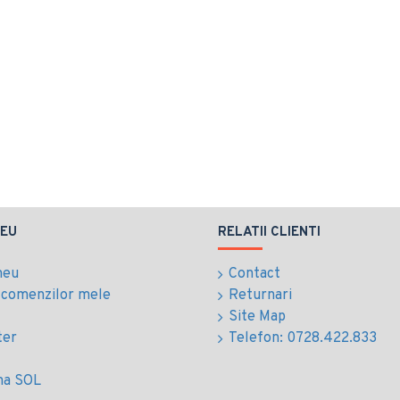
EU
RELATII CLIENTI
meu
Contact
l comenzilor mele
Returnari
Site Map
ter
Telefon: 0728.422.833
ma SOL