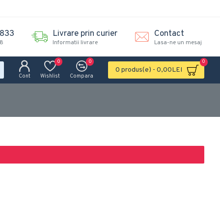
.833
Livrare prin curier
Contact
18
Informatii livrare
Lasa-ne un mesaj
0
0
0
0 produs(e) - 0,00LEI
Cont
Wishlist
Compara