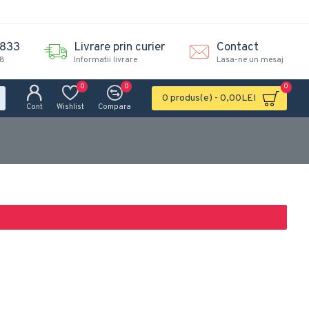
.833
Livrare prin curier
Contact
18
Informatii livrare
Lasa-ne un mesaj
0
0
0
0 produs(e) - 0,00LEI
Cont
Wishlist
Compara