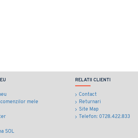
EU
RELATII CLIENTI
meu
Contact
l comenzilor mele
Returnari
Site Map
ter
Telefon: 0728.422.833
ma SOL