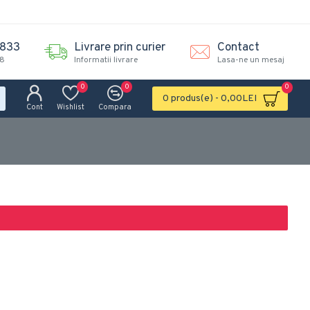
.833
Livrare prin curier
Contact
18
Informatii livrare
Lasa-ne un mesaj
0
0
0
0 produs(e) - 0,00LEI
Cont
Wishlist
Compara