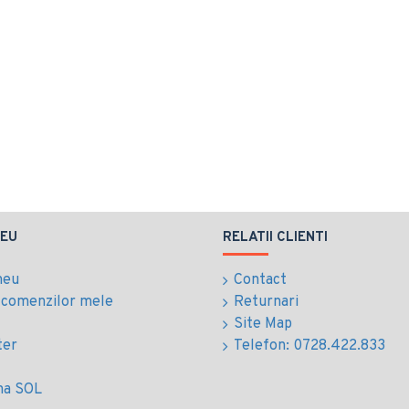
EU
RELATII CLIENTI
meu
Contact
l comenzilor mele
Returnari
Site Map
ter
Telefon: 0728.422.833
ma SOL