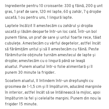
Ingrediente pentru 10 croissante: 330 g făină, 200 g unt
gras, 1 praf de sare, 120 ml lapte, 60 g zahăr, 7 g drojdie
uscată, 1 ou pentru uns, 1 lingură lapte.
Laptele încălzit îl amestecăm cu zahărul şi drojdia
uscată şi lăsăm deoparte într-un loc cald. Într-un bol
punem făina, un praf de sare şi untul foarte rece, tăiat
cubuleţe.
Amestecăm cu vârful degetelor, astfel încât
să fărâmiţăm untul şi să îl amestecăm cu făină.
Peste
fărâmiturile obţinute turnăm amestecul de lapte şi
drojdie; amestecăm cu o lingură până se leagă
aluatul.
Punem aluatul într-o folie alimentară şi îl
punem 30 minute la frigider.
Scoatem aluatul, îl întindem într-un dreptunghi cu
grosimea de 1-1,5 cm şi îl împăturim, aducând marginile
în interior, astfel încât să se întâlnească la mijloc, apoi
împăturim la fel şi celelalte margini. Punem din nou la
frigider 15 minute.