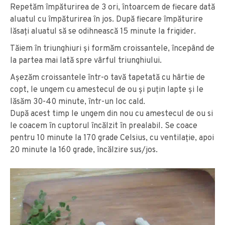
Repetăm împăturirea de 3 ori, întoarcem de fiecare dată
aluatul cu împăturirea în jos. După fiecare împăturire
lăsaţi aluatul să se odihnească 15 minute la frigider.
Tăiem în triunghiuri şi formăm croissantele, începând de
la partea mai lată spre vârful triunghiului.
Așezăm croissantele într-o tavă tapetată cu hârtie de
copt, le ungem cu amestecul de ou şi puţin lapte şi le
lăsăm 30-40 minute, într-un loc cald.
După acest timp le ungem din nou cu amestecul de ou si
le coacem în cuptorul încălzit în prealabil. Se coace
pentru 10 minute la 170 grade Celsius, cu ventilaţie, apoi
20 minute la 160 grade, încălzire sus/jos.