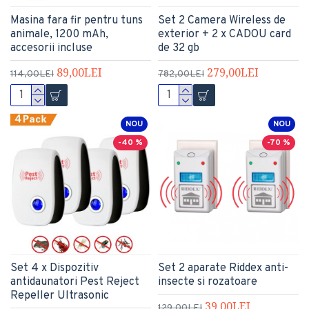
Masina fara fir pentru tuns
Set 2 Camera Wireless de
animale, 1200 mAh,
exterior + 2 x CADOU card
accesorii incluse
de 32 gb
89,00LEI
279,00LEI
114,00LEI
782,00LEI
NOU
NOU
-40 %
-70 %
Set 4 x Dispozitiv
Set 2 aparate Riddex anti-
antidaunatori Pest Reject
insecte si rozatoare
Repeller Ultrasonic
39,00LEI
129,00LEI