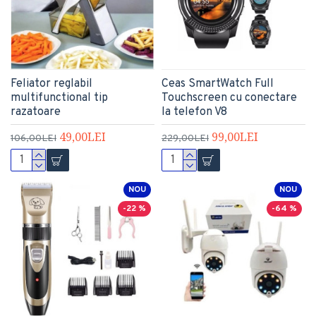
Feliator reglabil
Ceas SmartWatch Full
multifunctional tip
Touchscreen cu conectare
razatoare
la telefon V8
49,00LEI
99,00LEI
106,00LEI
229,00LEI
NOU
NOU
-22 %
-64 %