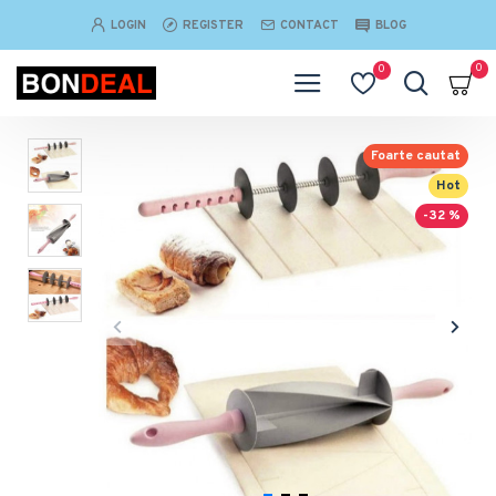
LOGIN
REGISTER
CONTACT
BLOG
0
0
Foarte cautat
Hot
-32 %