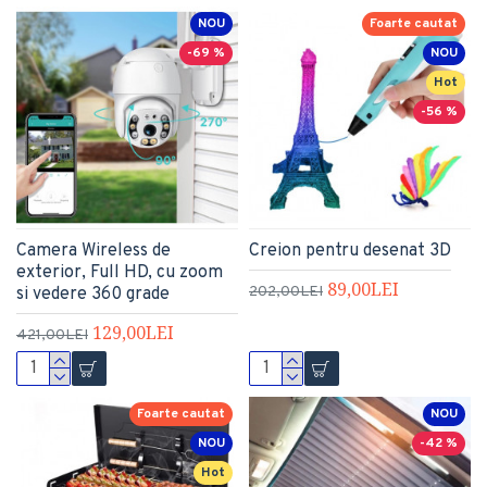
NOU
Foarte cautat
-69 %
NOU
Hot
-56 %
Camera Wireless de
Creion pentru desenat 3D
exterior, Full HD, cu zoom
89,00LEI
202,00LEI
si vedere 360 grade
129,00LEI
421,00LEI
Foarte cautat
NOU
NOU
-42 %
Hot