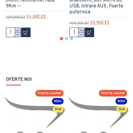
zoom, rezistente, raza
bluetooth, slot MicroSD,
9Km --
USB, intrare AUX, Foarte
puternica
55,00LEI
129,00LEI
59,90LEI
109,20LEI
OFERTE NOI
Foarte cautat
Foarte cautat
NOU
NOU
Hot
Hot