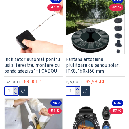
-48 %
-65 %
Inchizator automat pentru
Fantana arteziana
usi si ferestre, montare cu
plutitoare cu panou solar,
banda adeziva 1+1 CADOU
IPX8, 160x160 mm
69,00LEI
69,99LEI
133,00LEI
198,00LEI
NOU
NOU
-54 %
-57 %