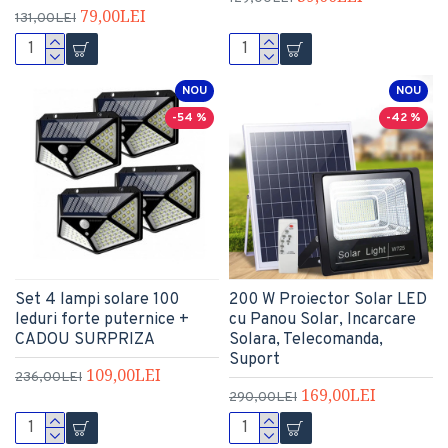
79,00LEI
131,00LEI
NOU
NOU
-54 %
-42 %
Set 4 lampi solare 100
200 W Proiector Solar LED
leduri forte puternice +
cu Panou Solar, Incarcare
CADOU SURPRIZA
Solara, Telecomanda,
Suport
109,00LEI
236,00LEI
169,00LEI
290,00LEI