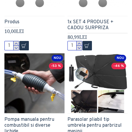
Produs
1x SET 4 PRODUSE +
CADOU SURPRIZA
10,00LEI
80,99LEI
NOU
NOU
-53 %
-46 %
Pompa manuala pentru
Parasolar pliabil tip
combustibil si diverse
umbrela pentru parbrizul
lichide
masinii