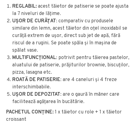
REGLABIL:
acest tăietor de patiserie se poate ajusta
la 7 niveluri de lățime.
UȘOR DE CURĂȚAT
:
comparativ cu produsele
similare din lemn, acest tăietor din oțel inoxidabil se
curăță extrem de ușor, direct sub jet de apă, fără
riscul de a rugini.
Se poate spăla și în mașina de
spălat vase.
MULTIFUNCȚIONAL
:
potrivit pentru tăierea pastelor,
aluatului de patiserie, prăjiturilor brownie, biscuților,
pizza, lasagna etc.
ROATĂ DE PATISERIE
: are 4 caneluri și 4 freze
interschimbabile.
UȘOR DE DEPOZITAT
: are o gaură în mâner care
facilitează agățarea în bucătărie.
PACHETUL CONȚINE:
1 x tăietor cu role + 1 x tăietor
croissant