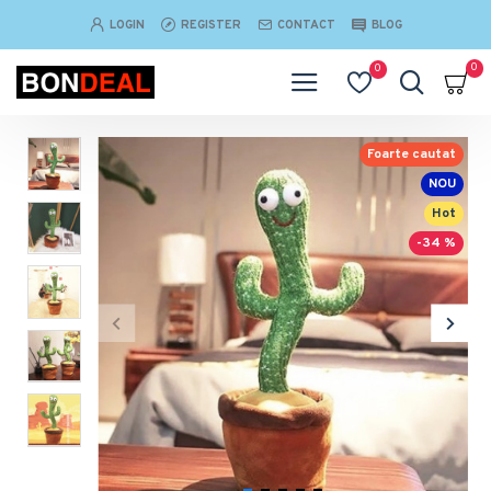
LOGIN
REGISTER
CONTACT
BLOG
0
0
Foarte cautat
NOU
Hot
-34 %