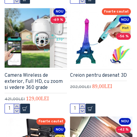
NOU
Foarte cautat
-69 %
NOU
Hot
-56 %
Camera Wireless de
Creion pentru desenat 3D
exterior, Full HD, cu zoom
89,00LEI
202,00LEI
si vedere 360 grade
129,00LEI
421,00LEI
Foarte cautat
NOU
NOU
-42 %