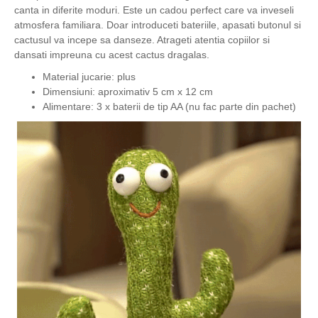
canta in diferite moduri. Este un cadou perfect care va inveseli
atmosfera familiara. Doar introduceti bateriile, apasati butonul si
cactusul va incepe sa danseze. Atrageti atentia copiilor si
dansati impreuna cu acest cactus dragalas.
Material jucarie: plus
Dimensiuni: aproximativ 5 cm x 12 cm
Alimentare: 3 x baterii de tip AA (nu fac parte din pachet)