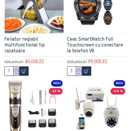
Feliator reglabil
Ceas SmartWatch Full
multifunctional tip
Touchscreen cu conectare
razatoare
la telefon V8
49,00LEI
99,00LEI
106,00LEI
229,00LEI
NOU
NOU
-22 %
-64 %