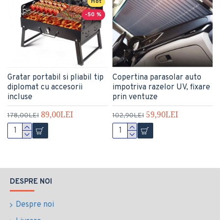
Hot
-50 %
Gratar portabil si pliabil tip
Copertina parasolar auto
diplomat cu accesorii
impotriva razelor UV, fixare
incluse
prin ventuze
89,00LEI
59,90LEI
178,00LEI
102,90LEI
DESPRE NOI
Despre noi