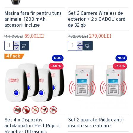
Masina fara fir pentru tuns
Set 2 Camera Wireless de
animale, 1200 mAh,
exterior + 2 x CADOU card
accesorii incluse
de 32 gb
89,00LEI
279,00LEI
114,00LEI
782,00LEI
NOU
NOU
-40 %
-70 %
Set 4 x Dispozitiv
Set 2 aparate Riddex anti-
antidaunatori Pest Reject
insecte si rozatoare
Repeller Ultrasonic