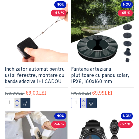
NOU
NOU
-48 %
-65 %
Inchizator automat pentru
Fantana arteziana
usi si ferestre, montare cu
plutitoare cu panou solar,
banda adeziva 1+1 CADOU
IPX8, 160x160 mm
69,00LEI
69,99LEI
133,00LEI
198,00LEI
NOU
NOU
-54 %
-57 %