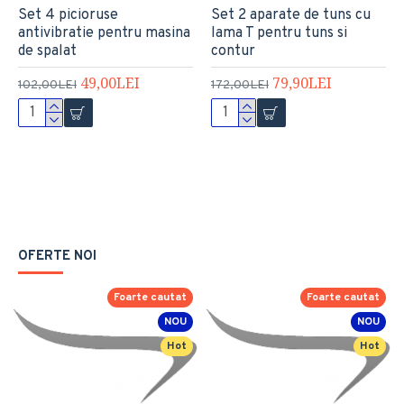
Set 4 picioruse
Set 2 aparate de tuns cu
antivibratie pentru masina
lama T pentru tuns si
de spalat
contur
49,00LEI
79,90LEI
102,00LEI
172,00LEI
OFERTE NOI
Foarte cautat
Foarte cautat
NOU
NOU
Hot
Hot