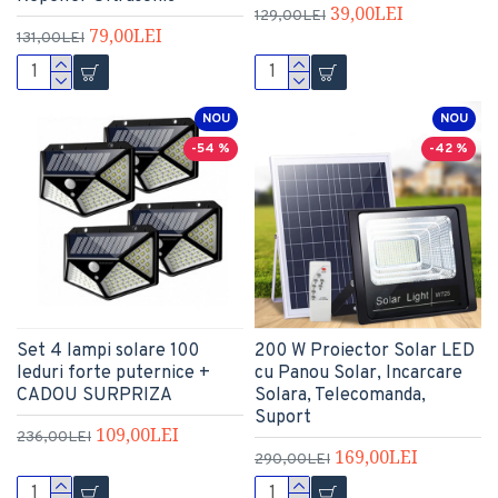
39,00LEI
129,00LEI
79,00LEI
131,00LEI
NOU
NOU
-54 %
-42 %
Set 4 lampi solare 100
200 W Proiector Solar LED
leduri forte puternice +
cu Panou Solar, Incarcare
CADOU SURPRIZA
Solara, Telecomanda,
Suport
109,00LEI
236,00LEI
169,00LEI
290,00LEI