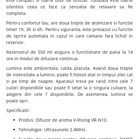
este compact si foarte usor de utilizat. Totodata este foarte
silentios ceea ce face ca senzatia de relaxare sa fie
completa.
Pentru confortul tau, are doua trepte de atomizare si functie
timer 1h, 3h si 6h. Pentru siguranta, este prevazut cu functie
de oprire automata in cazul in care ramane fara lichid in
rezervor.
Rezervorul de 550 ml asigura o functionare de pana la 14
ore in modul de difuzare continua.
Lumina este ambientala, calda, placuta. Avand doua trepte
de intensitate a luminii, poate fi folosit atat in timpul zilei cat
si pe timp de noapte. Aparatul trece pe rand intre cele 7
culori disponibile sau poate fi setat la o singura culoare, la
alegere din cele 7 disponibile. De asemenea, lumina se
poate opri.
Specificatii:
Produs: Difuzor de aroma V-Rising VR-N10.
Tehnologie: Ultrasunete 2.4MHz.