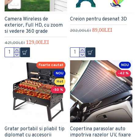
Camera Wireless de
Creion pentru desenat 3D
exterior, Full HD, cu zoom
89,00LEI
202,00LEI
si vedere 360 grade
129,00LEI
421,00LEI
Foarte cautat
NOU
NOU
-42 %
Hot
-50 %
Gratar portabil si pliabil tip
Copertina parasolar auto
diplomat cu accesorii
impotriva razelor UV, fixare