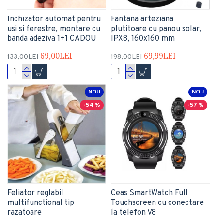
Inchizator automat pentru
Fantana arteziana
usi si ferestre, montare cu
plutitoare cu panou solar,
banda adeziva 1+1 CADOU
IPX8, 160x160 mm
69,00LEI
69,99LEI
133,00LEI
198,00LEI
NOU
NOU
-54 %
-57 %
Feliator reglabil
Ceas SmartWatch Full
multifunctional tip
Touchscreen cu conectare
razatoare
la telefon V8