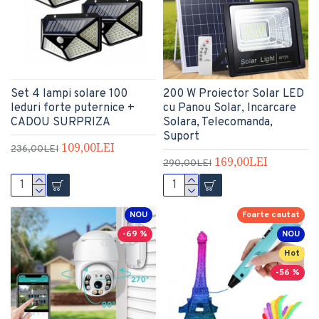
Set 4 lampi solare 100
200 W Proiector Solar LED
leduri forte puternice +
cu Panou Solar, Incarcare
CADOU SURPRIZA
Solara, Telecomanda,
Suport
109,00LEI
236,00LEI
169,00LEI
290,00LEI
NOU
Foarte cautat
-69 %
NOU
Hot
-56 %