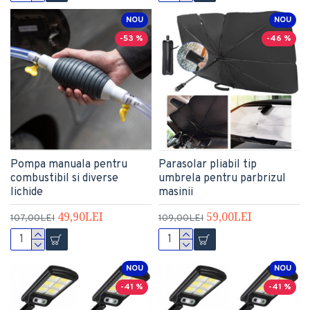
NOU
NOU
-53 %
-46 %
Pompa manuala pentru
Parasolar pliabil tip
combustibil si diverse
umbrela pentru parbrizul
lichide
masinii
49,90LEI
59,00LEI
107,00LEI
109,00LEI
NOU
NOU
-41 %
-41 %