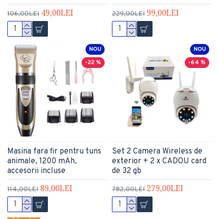
49,00LEI
99,00LEI
106,00LEI
229,00LEI
NOU
NOU
-22 %
-64 %
Masina fara fir pentru tuns
Set 2 Camera Wireless de
animale, 1200 mAh,
exterior + 2 x CADOU card
accesorii incluse
de 32 gb
89,00LEI
279,00LEI
114,00LEI
782,00LEI