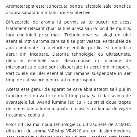
Aromaterapia este cunoscuta pentru efectele sale benefice
asupra sanatatii mintale, fizice si afective.
Difuzoarele de aroma iti permit sa te bucuri de acest
tratament relaxant chiar la tine acasa sau la locul de munca,
fara cheltuieli prea mari. Trebuie doar sa alegi un ulei
esential intr-o aroma care sa ti se potriveasca. Particulele de
apa combinate cu uleiurile esentiale purifica si umidifica
aerul din incapere. Datorita tehnologiei cu ultrasunete,
uleiurile esentiale sunt descompuse in milioane de
microparticule care sunt dispersate in aerul din incapere.
Particulele de ulei esential vor ramane suspendate in aer
timp de cateva ore pentru a-l reimprospata.
Acesta este genul de aparat pe care abia astepti sa-l pui in
functiune si nu va trece mult timp pana sa-ti dai seama de
avantajele lui. Avand lumina led cu 7 culori si doua trepte
de intensitate a luminii, poate fi folosit si ca lampa de veghe
in camera copilului.
Folosind cea mai noua tehnologie cu ultrasunete de 2.4MHz,
difuzorul de aroma V-Rising VR-N10 are un design modern,