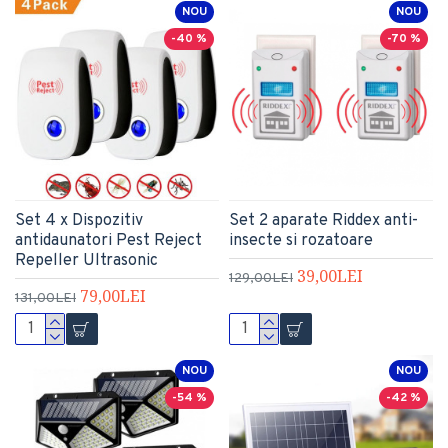
NOU
NOU
-40 %
-70 %
Set 4 x Dispozitiv
Set 2 aparate Riddex anti-
antidaunatori Pest Reject
insecte si rozatoare
Repeller Ultrasonic
39,00LEI
129,00LEI
79,00LEI
131,00LEI
NOU
NOU
-54 %
-42 %