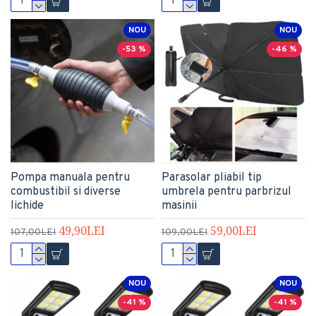
NOU
NOU
-53 %
-46 %
Pompa manuala pentru
Parasolar pliabil tip
combustibil si diverse
umbrela pentru parbrizul
lichide
masinii
49,90LEI
59,00LEI
107,00LEI
109,00LEI
NOU
NOU
-41 %
-41 %