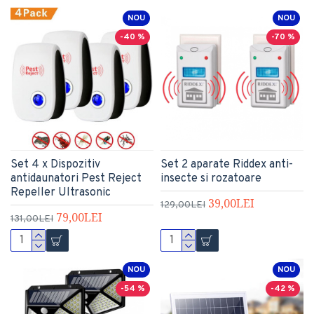
NOU
NOU
-40 %
-70 %
Set 4 x Dispozitiv
Set 2 aparate Riddex anti-
antidaunatori Pest Reject
insecte si rozatoare
Repeller Ultrasonic
39,00LEI
129,00LEI
79,00LEI
131,00LEI
NOU
NOU
-54 %
-42 %