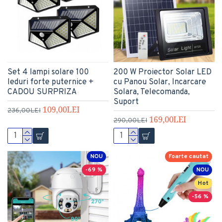
Set 4 lampi solare 100
200 W Proiector Solar LED
leduri forte puternice +
cu Panou Solar, Incarcare
CADOU SURPRIZA
Solara, Telecomanda,
Suport
109,00LEI
236,00LEI
169,00LEI
290,00LEI
NOU
Foarte cautat
-69 %
NOU
Hot
-56 %