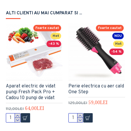
ALTI CLIENTI AU MAI CUMPARAT SI ...
Foarte cautat
Foarte cautat
Hot
NOU
-43 %
Hot
-54 %
Aparat electric de vidat
Perie electrica cu aer cald
pungi Fresh Pack Pro +
One Step
Cadou 10 pungi de vidat
59,00LEI
129,00LEI
64,00LEI
112,00LEI