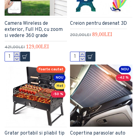
Camera Wireless de
Creion pentru desenat 3D
exterior, Full HD, cu zoom
89,00LEI
202,00LEI
si vedere 360 grade
129,00LEI
421,00LEI
Foarte cautat
NOU
NOU
-42 %
Hot
-50 %
Gratar portabil si pliabil tip
Copertina parasolar auto