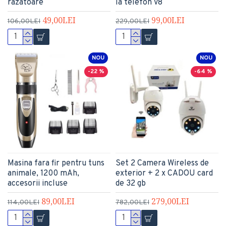
razatoare
la telefon V8
49,00LEI
99,00LEI
106,00LEI
229,00LEI
NOU
NOU
-22 %
-64 %
Masina fara fir pentru tuns
Set 2 Camera Wireless de
animale, 1200 mAh,
exterior + 2 x CADOU card
accesorii incluse
de 32 gb
89,00LEI
279,00LEI
114,00LEI
782,00LEI