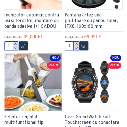
Inchizator automat pentru
Fantana arteziana
usi si ferestre, montare cu
plutitoare cu panou solar,
banda adeziva 1+1 CADOU
IPX8, 160x160 mm
69,00LEI
69,99LEI
133,00LEI
198,00LEI
NOU
NOU
-54 %
-57 %
Feliator reglabil
Ceas SmartWatch Full
multifunctional tip
Touchscreen cu conectare