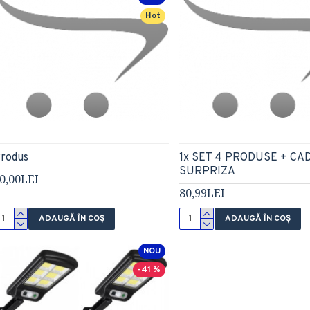
Hot
rodus
1x SET 4 PRODUSE + CA
SURPRIZA
0,00LEI
80,99LEI
ADAUGĂ ÎN COŞ
ADAUGĂ ÎN COŞ
NOU
-41 %