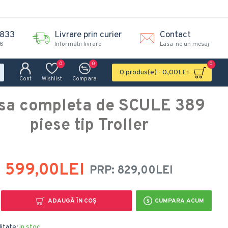
.833
Livrare prin curier
Contact
18
Informatii livrare
Lasa-ne un mesaj
0
0
0
0 produs(e) - 0,00LEI
Cont
Wishlist
Compara
sa completa de SCULE 389
piese tip Troller
599,00LEI
PRP: 829,00LEI
ADAUGĂ ÎN COŞ
CUMPARA ACUM
litate:
In stoc