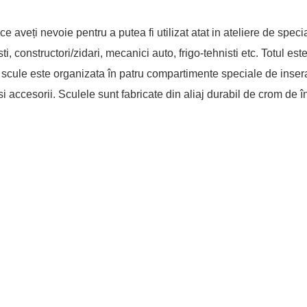
e aveți nevoie pentru a putea fi utilizat atat in ateliere de spec
sti, constructori/zidari, mecanici auto, frigo-tehnisti etc. Totul est
de scule este organizata în patru compartimente speciale de inser
n si accesorii. Sculele sunt fabricate din aliaj durabil de crom de î