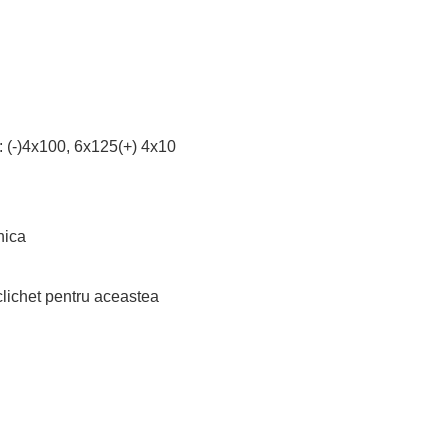
V: (-)4x100, 6x125(+) 4x10
nica
 clichet pentru aceastea