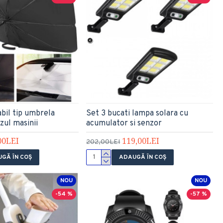
abil tip umbrela
Set 3 bucati lampa solara cu
zul masinii
acumulator si senzor
00LEI
119,00LEI
202,00LEI
GĂ ÎN COŞ
ADAUGĂ ÎN COŞ
NOU
NOU
-54 %
-57 %