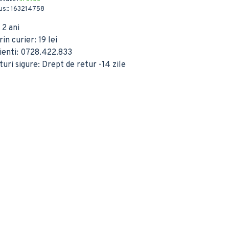
s::
163214758
 2 ani
in curier: 19 lei
lienti: 0728.422.833
ri sigure: Drept de retur -14 zile