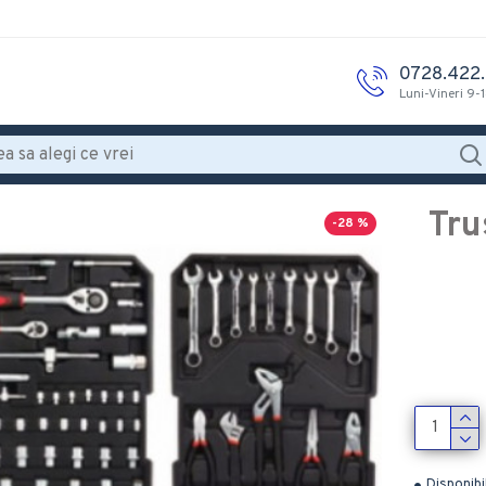
0728.422
Luni-Vineri 9-
Tru
-28 %
Disponibi