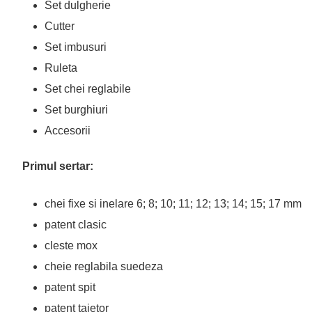
Set dulgherie
Cutter
Set imbusuri
Ruleta
Set chei reglabile
Set burghiuri
Accesorii
Primul sertar:
chei fixe si inelare 6; 8; 10; 11; 12; 13; 14; 15; 17 mm
patent clasic
cleste mox
cheie reglabila suedeza
patent spit
patent taietor