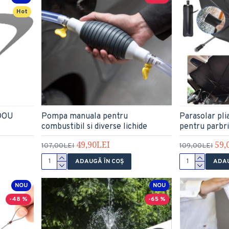
Hot
DOU
Pompa manuala pentru
Parasolar pli
combustibil si diverse lichide
pentru parbri
49,90LEI
59,
107,00LEI
109,00LEI
ADAUGĂ ÎN COŞ
ADAU
NOU
NOU
-48 %
-65 %