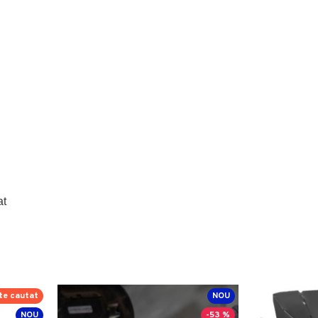
at
te cautat
NOU
NOU
-53 %