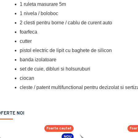
1 ruleta masurare 5m
1 nivela / boloboc
2 clesti pentru borne / cablu de curent auto
foarfeca
cutter
pistol electric de lipit cu baghete de silicon
banda izolatoare
set de cuie, dibluri si holsuruburi
ciocan
cleste / patent multifunctional pentru dezizolat si sertiz
OFERTE NOI
Foarte cautat
Foar
NOU