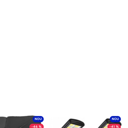
NOU
NOU
-46 %
-41 %