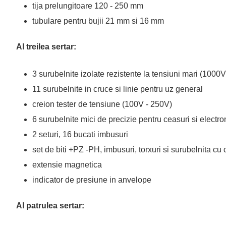
tija prelungitoare 120 - 250 mm
tubulare pentru bujii 21 mm si 16 mm
Al treilea sertar:
3 surubelnite izolate rezistente la tensiuni mari (1000
11 surubelnite in cruce si linie pentru uz general
creion tester de tensiune (100V - 250V)
6 surubelnite mici de precizie pentru ceasuri si electro
2 seturi, 16 bucati imbusuri
set de biti +PZ -PH, imbusuri, torxuri si surubelnita cu
extensie magnetica
indicator de presiune in anvelope
Al patrulea sertar: