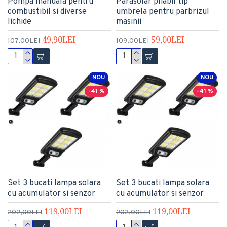
Pompa manuala pentru
Parasolar pliabil tip
combustibil si diverse
umbrela pentru parbrizul
lichide
masinii
49,90LEI
59,00LEI
107,00LEI
109,00LEI
NOU
NOU
-41 %
-41 %
Set 3 bucati lampa solara
Set 3 bucati lampa solara
cu acumulator si senzor
cu acumulator si senzor
119,00LEI
119,00LEI
202,00LEI
202,00LEI