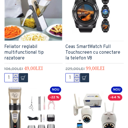
Feliator reglabil
Ceas SmartWatch Full
multifunctional tip
Touchscreen cu conectare
razatoare
la telefon V8
49,00LEI
99,00LEI
106,00LEI
229,00LEI
NOU
NOU
-22 %
-64 %