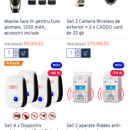
Masina fara fir pentru tuns
Set 2 Camera Wireless de
animale, 1200 mAh,
exterior + 2 x CADOU card
accesorii incluse
de 32 gb
89,00LEI
279,00LEI
114,00LEI
782,00LEI
NOU
NOU
-40 %
-70 %
Set 4 x Dispozitiv
Set 2 aparate Riddex anti-