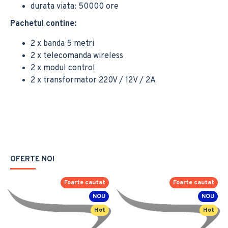
durata viata: 50000 ore
Pachetul contine:
2 x banda 5 metri
2 x telecomanda wireless
2 x modul control
2 x transformator 220V / 12V / 2A
OFERTE NOI
Foarte cautat
Foarte cautat
NOU
NOU
Hot
Hot