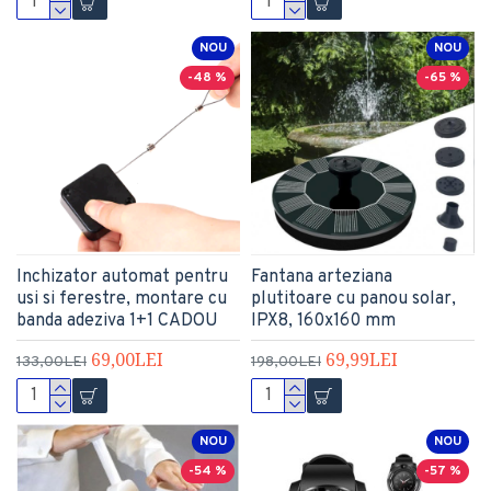
NOU
NOU
-48 %
-65 %
Inchizator automat pentru
Fantana arteziana
usi si ferestre, montare cu
plutitoare cu panou solar,
banda adeziva 1+1 CADOU
IPX8, 160x160 mm
69,00LEI
69,99LEI
133,00LEI
198,00LEI
NOU
NOU
-54 %
-57 %