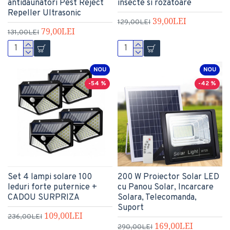
antidaunatori Pest Reject
insecte si rozatoare
Repeller Ultrasonic
39,00LEI
129,00LEI
79,00LEI
131,00LEI
NOU
NOU
-54 %
-42 %
Set 4 lampi solare 100
200 W Proiector Solar LED
leduri forte puternice +
cu Panou Solar, Incarcare
CADOU SURPRIZA
Solara, Telecomanda,
Suport
109,00LEI
236,00LEI
169,00LEI
290,00LEI