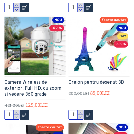
NOU
Foarte cautat
-69 %
NOU
Hot
-56 %
Camera Wireless de
Creion pentru desenat 3D
exterior, Full HD, cu zoom
89,00LEI
202,00LEI
si vedere 360 grade
129,00LEI
421,00LEI
Foarte cautat
NOU