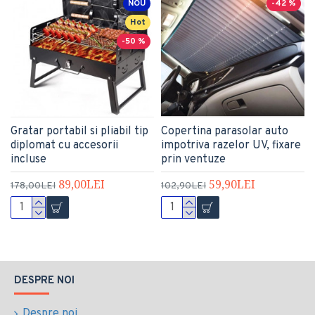
NOU
-42 %
Hot
-50 %
Gratar portabil si pliabil tip
Copertina parasolar auto
diplomat cu accesorii
impotriva razelor UV, fixare
incluse
prin ventuze
89,00LEI
59,90LEI
178,00LEI
102,90LEI
DESPRE NOI
Despre noi