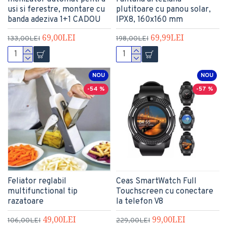
usi si ferestre, montare cu
plutitoare cu panou solar,
banda adeziva 1+1 CADOU
IPX8, 160x160 mm
69,00LEI
69,99LEI
133,00LEI
198,00LEI
NOU
NOU
-54 %
-57 %
Feliator reglabil
Ceas SmartWatch Full
multifunctional tip
Touchscreen cu conectare
razatoare
la telefon V8
49,00LEI
99,00LEI
106,00LEI
229,00LEI