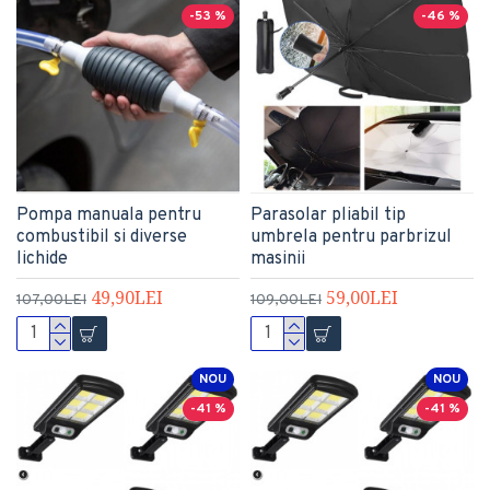
-53 %
-46 %
Pompa manuala pentru
Parasolar pliabil tip
combustibil si diverse
umbrela pentru parbrizul
lichide
masinii
49,90LEI
59,00LEI
107,00LEI
109,00LEI
NOU
NOU
-41 %
-41 %