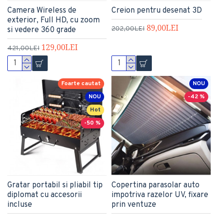
Camera Wireless de
Creion pentru desenat 3D
exterior, Full HD, cu zoom
89,00LEI
202,00LEI
si vedere 360 grade
129,00LEI
421,00LEI
Foarte cautat
NOU
NOU
-42 %
Hot
-50 %
Gratar portabil si pliabil tip
Copertina parasolar auto
diplomat cu accesorii
impotriva razelor UV, fixare
incluse
prin ventuze