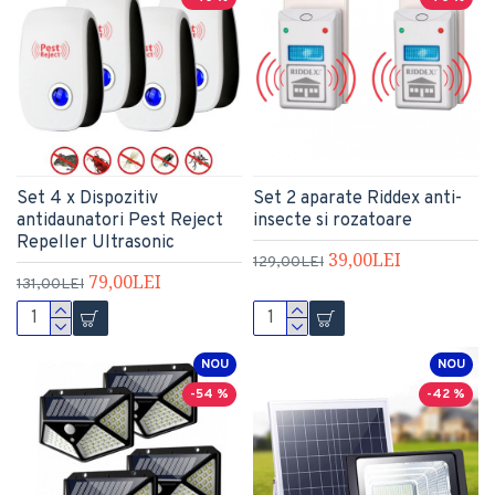
Set 4 x Dispozitiv
Set 2 aparate Riddex anti-
antidaunatori Pest Reject
insecte si rozatoare
Repeller Ultrasonic
39,00LEI
129,00LEI
79,00LEI
131,00LEI
NOU
NOU
-54 %
-42 %