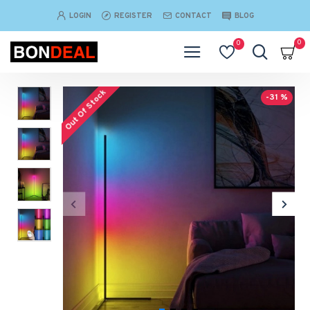
LOGIN
REGISTER
CONTACT
BLOG
0
0
Out Of Stock
-31 %