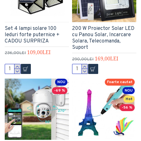
Set 4 lampi solare 100
200 W Proiector Solar LED
leduri forte puternice +
cu Panou Solar, Incarcare
CADOU SURPRIZA
Solara, Telecomanda,
Suport
109,00LEI
236,00LEI
169,00LEI
290,00LEI
NOU
Foarte cautat
-69 %
NOU
Hot
-56 %