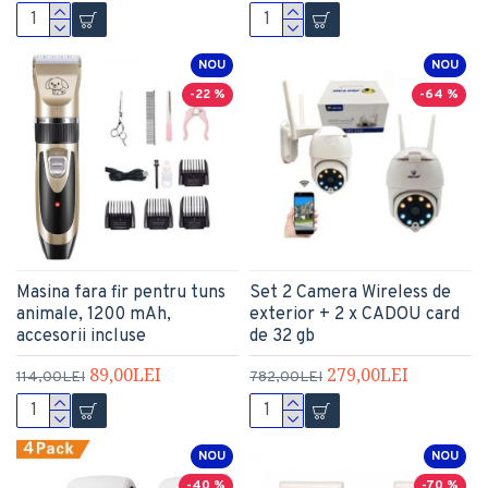
NOU
NOU
-22 %
-64 %
Masina fara fir pentru tuns
Set 2 Camera Wireless de
animale, 1200 mAh,
exterior + 2 x CADOU card
accesorii incluse
de 32 gb
89,00LEI
279,00LEI
114,00LEI
782,00LEI
NOU
NOU
-40 %
-70 %