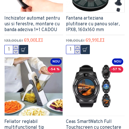
Inchizator automat pentru
Fantana arteziana
usi si ferestre, montare cu
plutitoare cu panou solar,
banda adeziva 1+1 CADOU
IPX8, 160x160 mm
69,00LEI
69,99LEI
133,00LEI
198,00LEI
NOU
NOU
-54 %
-57 %
Feliator reglabil
Ceas SmartWatch Full
multifunctional tip
Touchscreen cu conectare