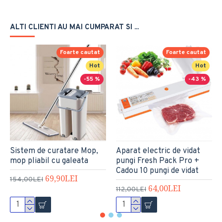
ALTI CLIENTI AU MAI CUMPARAT SI ...
Foarte cautat
Foarte cautat
Hot
Hot
-55 %
-43 %
Sistem de curatare Mop,
Aparat electric de vidat
mop pliabil cu galeata
pungi Fresh Pack Pro +
Cadou 10 pungi de vidat
69,90LEI
154,00LEI
64,00LEI
112,00LEI