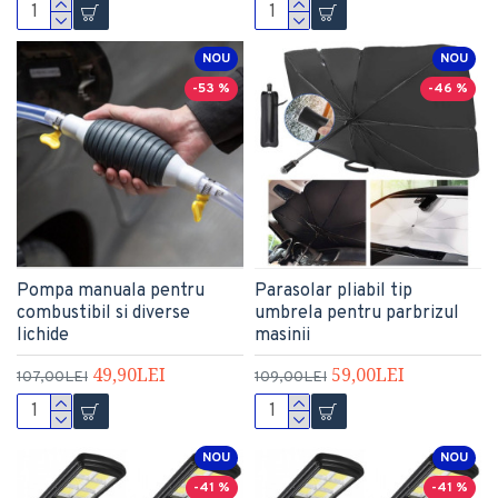
NOU
NOU
-53 %
-46 %
Pompa manuala pentru
Parasolar pliabil tip
combustibil si diverse
umbrela pentru parbrizul
lichide
masinii
49,90LEI
59,00LEI
107,00LEI
109,00LEI
NOU
NOU
-41 %
-41 %