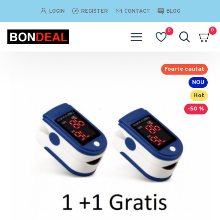
LOGIN
REGISTER
CONTACT
BLOG
0
0
Foarte cautat
NOU
Hot
-50 %