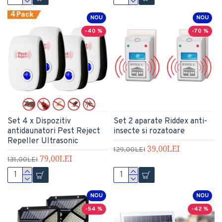
NOU
NOU
-40 %
-70 %
Set 4 x Dispozitiv
Set 2 aparate Riddex anti-
antidaunatori Pest Reject
insecte si rozatoare
Repeller Ultrasonic
39,00LEI
129,00LEI
79,00LEI
131,00LEI
NOU
NOU
-54 %
-42 %