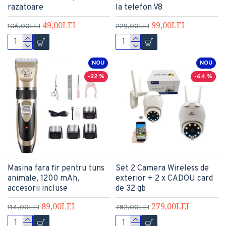
razatoare
la telefon V8
49,00LEI
99,00LEI
106,00LEI
229,00LEI
NOU
NOU
-22 %
-64 %
Masina fara fir pentru tuns
Set 2 Camera Wireless de
animale, 1200 mAh,
exterior + 2 x CADOU card
accesorii incluse
de 32 gb
89,00LEI
279,00LEI
114,00LEI
782,00LEI