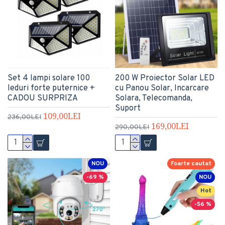
Set 4 lampi solare 100
200 W Proiector Solar LED
leduri forte puternice +
cu Panou Solar, Incarcare
CADOU SURPRIZA
Solara, Telecomanda,
Suport
109,00LEI
236,00LEI
169,00LEI
290,00LEI
NOU
Foarte cautat
-69 %
NOU
Hot
-56 %