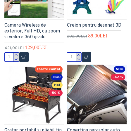
Camera Wireless de
Creion pentru desenat 3D
exterior, Full HD, cu zoom
89,00LEI
202,00LEI
si vedere 360 grade
129,00LEI
421,00LEI
Foarte cautat
NOU
NOU
-42 %
Hot
-50 %
Gratar portabil si pliabil tip
Copertina parasolar auto