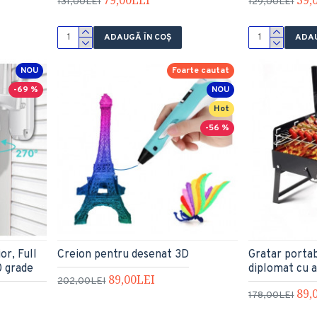
131,00LEI
129,00LEI
ADAUGĂ ÎN COŞ
ADAU
NOU
Foarte cautat
-69 %
NOU
Hot
-56 %
or, Full
Creion pentru desenat 3D
Gratar portabi
0 grade
diplomat cu a
89,00LEI
202,00LEI
89,
178,00LEI