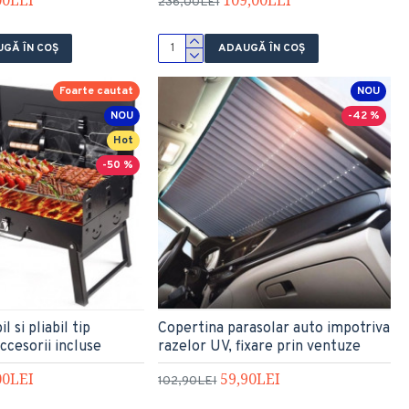
236,00LEI
GĂ ÎN COŞ
ADAUGĂ ÎN COŞ
Foarte cautat
NOU
NOU
-42 %
Hot
-50 %
l si pliabil tip
Copertina parasolar auto impotriva
ccesorii incluse
razelor UV, fixare prin ventuze
00LEI
59,90LEI
102,90LEI