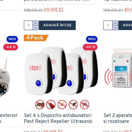
69,99LEI
49,
198,00LEI
106,00LEI
ADAUGĂ ÎN COŞ
ADAU
NOU
NOU
-64 %
-40 %
 exterior
Set 4 x Dispozitiv antidaunatori
Set 2 aparate
b
Pest Reject Repeller Ultrasonic
si rozatoare
79,00LEI
39,