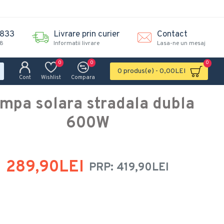
.833
Livrare prin curier
Contact
18
Informatii livrare
Lasa-ne un mesaj
0
0
0
0 produs(e) - 0,00LEI
Cont
Wishlist
Compara
mpa solara stradala dubla
600W
289,90LEI
PRP: 419,90LEI