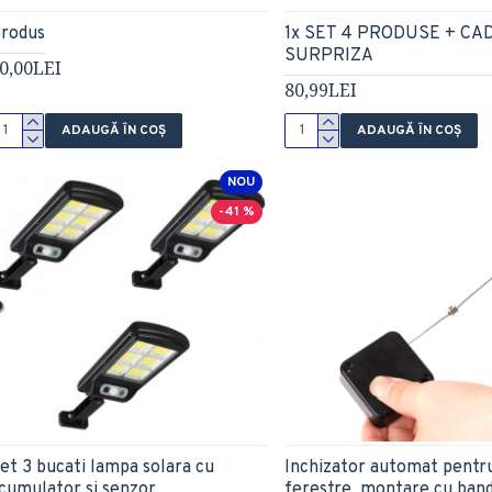
rodus
1x SET 4 PRODUSE + CA
SURPRIZA
0,00LEI
80,99LEI
ADAUGĂ ÎN COŞ
ADAUGĂ ÎN COŞ
NOU
-41 %
et 3 bucati lampa solara cu
Inchizator automat pentru 
cumulator si senzor
ferestre, montare cu ban