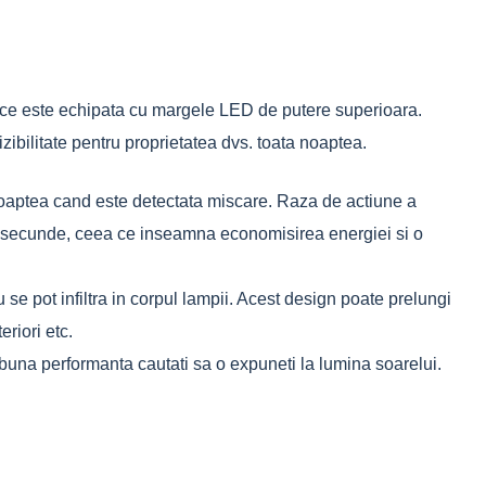
rece este echipata cu margele LED de putere superioara.
izibilitate pentru proprietatea dvs. toata noaptea.
 noaptea cand este detectata miscare. Raza de actiune a
de secunde, ceea ce inseamna economisirea energiei si o
 se pot infiltra in corpul lampii. Acest design poate prelungi
eriori etc.
i buna performanta cautati sa o expuneti la lumina soarelui.