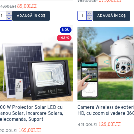
782,00LEI
89,00LEI
14,00LEI
ADAUGĂ ÎN COŞ
ADAUGĂ ÎN COŞ
NOU
-42 %
00 W Proiector Solar LED cu
Camera Wireless de exteri
anou Solar, Incarcare Solara,
HD, cu zoom si vedere 36
elecomanda, Suport
129,00LEI
421,00LEI
169,00LEI
90,00LEI