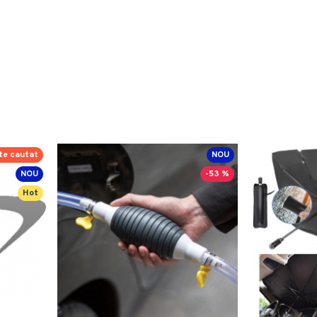
te cautat
NOU
NOU
-53 %
Hot