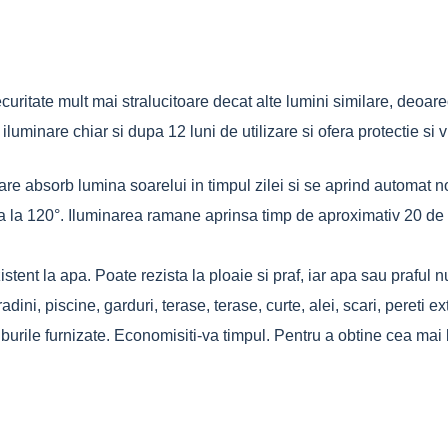
uritate mult mai stralucitoare decat alte lumini similare, deoa
luminare chiar si dupa 12 luni de utilizare si ofera protectie si v
are absorb lumina soarelui in timpul zilei si se aprind automat
ana la 120°. Iluminarea ramane aprinsa timp de aproximativ 20 
tent la apa. Poate rezista la ploaie si praf, iar apa sau praful nu
dini, piscine, garduri, terase, terase, curte, alei, scari, pereti ext
ruburile furnizate. Economisiti-va timpul. Pentru a obtine cea ma