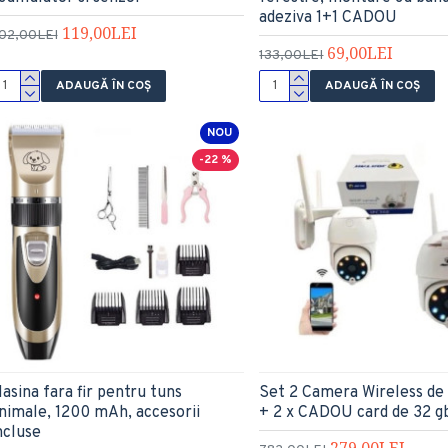
adeziva 1+1 CADOU
119,00LEI
02,00LEI
69,00LEI
133,00LEI
ADAUGĂ ÎN COŞ
ADAUGĂ ÎN COŞ
NOU
-22 %
asina fara fir pentru tuns
Set 2 Camera Wireless de
nimale, 1200 mAh, accesorii
+ 2 x CADOU card de 32 g
ncluse
279,00LEI