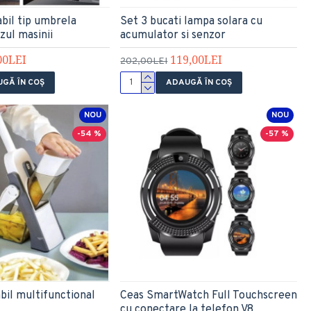
abil tip umbrela
Set 3 bucati lampa solara cu
zul masinii
acumulator si senzor
00LEI
119,00LEI
202,00LEI
GĂ ÎN COŞ
ADAUGĂ ÎN COŞ
NOU
NOU
-54 %
-57 %
abil multifunctional
Ceas SmartWatch Full Touchscreen
cu conectare la telefon V8