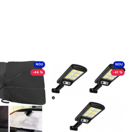
NOU
NOU
-46 %
-41 %