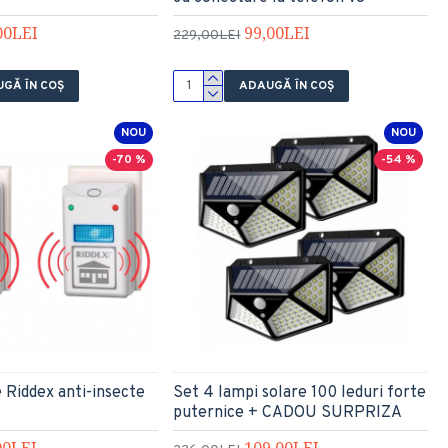
00LEI
99,00LEI
229,00LEI
GĂ ÎN COŞ
ADAUGĂ ÎN COŞ
NOU
NOU
-70 %
-54 %
 Riddex anti-insecte
Set 4 lampi solare 100 leduri forte
puternice + CADOU SURPRIZA
00LEI
109,00LEI