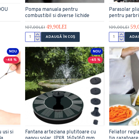
DOU
Pompa manuala pentru
Parasolar pli
combustibil si diverse lichide
pentru parbri
49,90LEI
59,
107,00LEI
109,00LEI
ADAUGĂ ÎN COŞ
ADAU
NOU
NOU
-48 %
-65 %
usi si
Fantana arteziana plutitoare cu
Feliator regl
da
panou solar, IPX8, 160x160 mm
tip razatoare