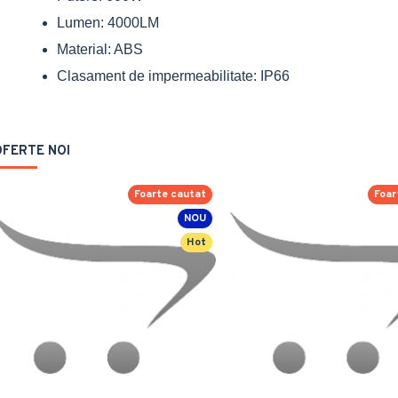
Lumen: 4000LM
Material: ABS
Clasament de impermeabilitate: IP66
OFERTE NOI
Foarte cautat
Foar
NOU
Hot