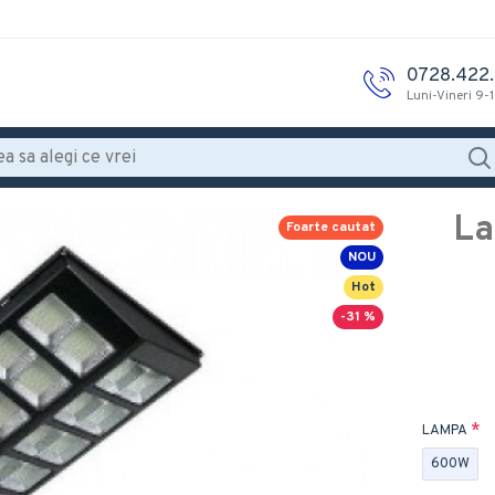
0728.422
Luni-Vineri 9-
La
Foarte cautat
NOU
Hot
-31 %
LAMPA
600W