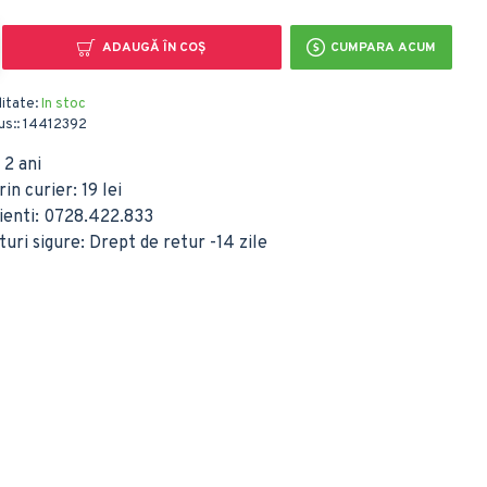
ADAUGĂ ÎN COŞ
CUMPARA ACUM
litate:
In stoc
s::
14412392
 2 ani
in curier: 19 lei
lienti: 0728.422.833
ri sigure: Drept de retur -14 zile