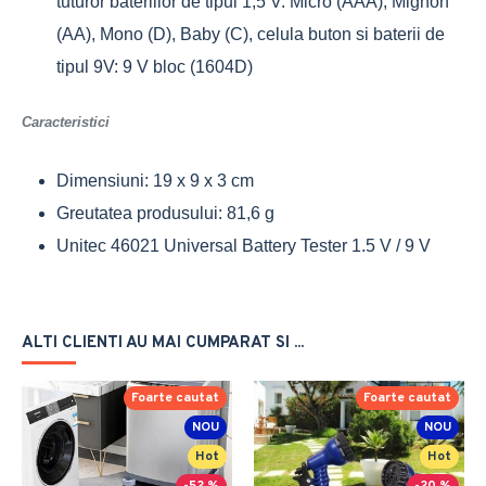
tuturor bateriilor de tipul 1,5 V: Micro (AAA), Mignon
(AA), Mono (D), Baby (C), celula buton si baterii de
tipul 9V: 9 V bloc (1604D)
Caracteristici
Dimensiuni: 19 x 9 x 3 cm
Greutatea produsului: 81,6 g
Unitec 46021 Universal Battery Tester 1.5 V / 9 V
ALTI CLIENTI AU MAI CUMPARAT SI ...
Foarte cautat
Foarte cautat
NOU
NOU
Hot
Hot