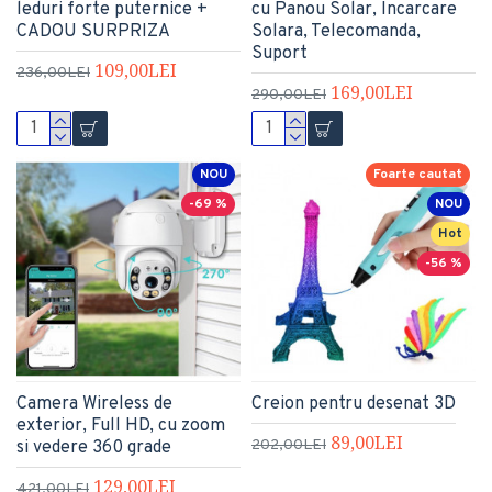
leduri forte puternice +
cu Panou Solar, Incarcare
CADOU SURPRIZA
Solara, Telecomanda,
Suport
109,00LEI
236,00LEI
169,00LEI
290,00LEI
NOU
Foarte cautat
-69 %
NOU
Hot
-56 %
Camera Wireless de
Creion pentru desenat 3D
exterior, Full HD, cu zoom
89,00LEI
202,00LEI
si vedere 360 grade
129,00LEI
421,00LEI