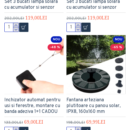
Set 3 bucati lampa solara
Set 3 bucati lampa solara
cu acumulator si senzor
cu acumulator si senzor
119,00LEI
119,00LEI
202,00LEI
202,00LEI
NOU
NOU
-48 %
-65 %
Inchizator automat pentru
Fantana arteziana
usi si ferestre, montare cu
plutitoare cu panou solar,
banda adeziva 1+1 CADOU
IPX8, 160x160 mm
69,00LEI
69,99LEI
133,00LEI
198,00LEI