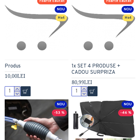
Foarte cautat
Foarte cautat
NOU
NOU
Hot
Hot
Produs
1x SET 4 PRODUSE +
CADOU SURPRIZA
10,00LEI
80,99LEI
NOU
NOU
-53 %
-46 %