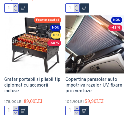
Foarte cautat
NOU
NOU
-42 %
Hot
-50 %
Gratar portabil si pliabil tip
Copertina parasolar auto
diplomat cu accesorii
impotriva razelor UV, fixare
incluse
prin ventuze
89,00LEI
59,90LEI
178,00LEI
102,90LEI