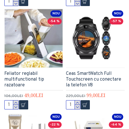
NOU
NOU
-54 %
-57 %
Feliator reglabil
Ceas SmartWatch Full
multifunctional tip
Touchscreen cu conectare
razatoare
la telefon V8
49,00LEI
99,00LEI
106,00LEI
229,00LEI
NOU
NOU
-22 %
-64 %