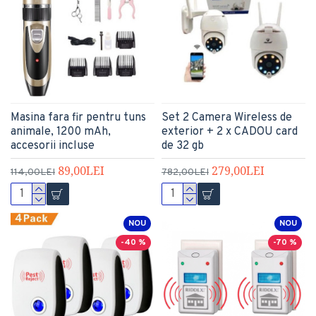
Masina fara fir pentru tuns
Set 2 Camera Wireless de
animale, 1200 mAh,
exterior + 2 x CADOU card
accesorii incluse
de 32 gb
89,00LEI
279,00LEI
114,00LEI
782,00LEI
NOU
NOU
-40 %
-70 %