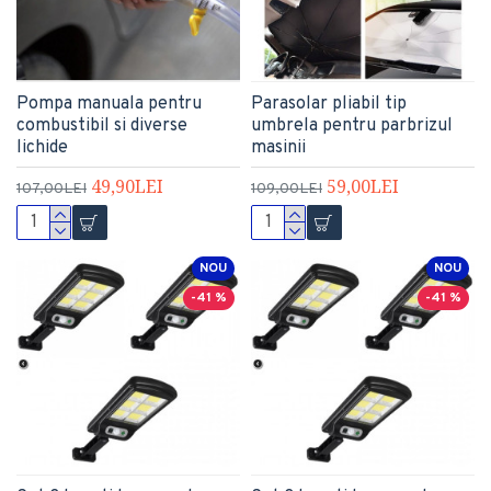
Pompa manuala pentru
Parasolar pliabil tip
combustibil si diverse
umbrela pentru parbrizul
lichide
masinii
49,90LEI
59,00LEI
107,00LEI
109,00LEI
NOU
NOU
-41 %
-41 %