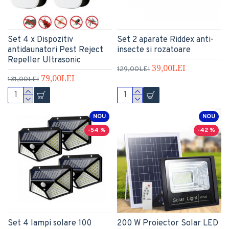
Set 4 x Dispozitiv
Set 2 aparate Riddex anti-
antidaunatori Pest Reject
insecte si rozatoare
Repeller Ultrasonic
39,00LEI
129,00LEI
79,00LEI
131,00LEI
NOU
NOU
-54 %
-42 %
Set 4 lampi solare 100
200 W Proiector Solar LED