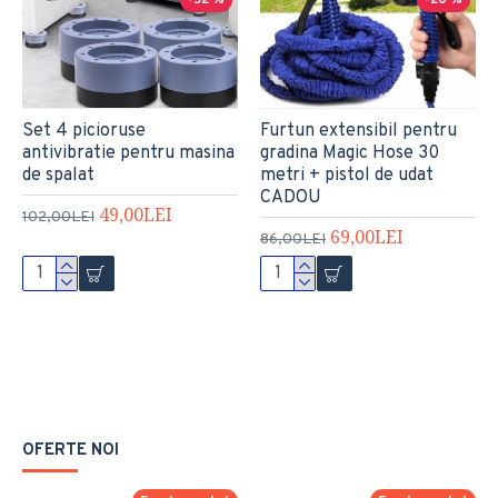
-52 %
-20 %
Set 4 picioruse
Furtun extensibil pentru
antivibratie pentru masina
gradina Magic Hose 30
de spalat
metri + pistol de udat
CADOU
49,00LEI
102,00LEI
69,00LEI
86,00LEI
OFERTE NOI