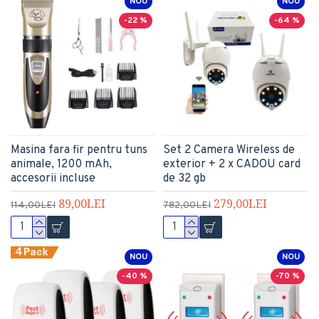
NOU
NOU
-22 %
-64 %
Masina fara fir pentru tuns
Set 2 Camera Wireless de
animale, 1200 mAh,
exterior + 2 x CADOU card
accesorii incluse
de 32 gb
89,00LEI
279,00LEI
114,00LEI
782,00LEI
NOU
NOU
-40 %
-70 %