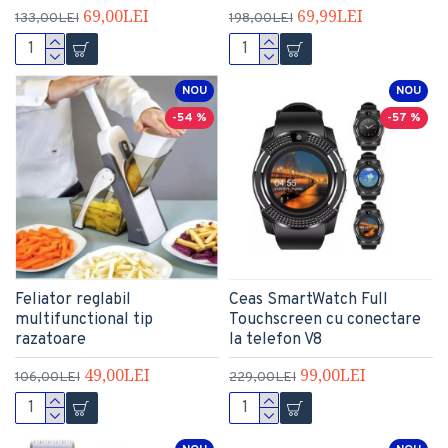
69,00LEI
69,99LEI
133,00LEI
198,00LEI
NOU
NOU
-54 %
-57 %
Feliator reglabil
Ceas SmartWatch Full
multifunctional tip
Touchscreen cu conectare
razatoare
la telefon V8
49,00LEI
99,00LEI
106,00LEI
229,00LEI