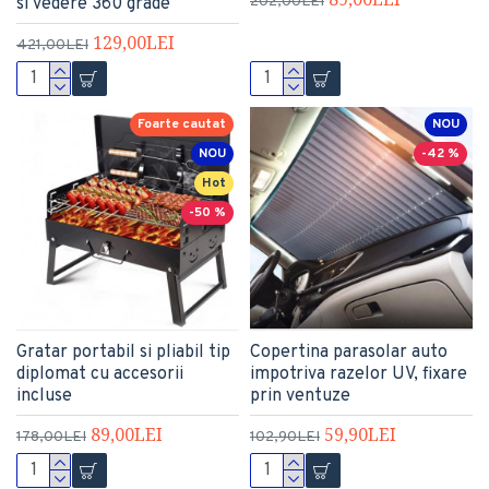
202,00LEI
si vedere 360 grade
129,00LEI
421,00LEI
Foarte cautat
NOU
NOU
-42 %
Hot
-50 %
Gratar portabil si pliabil tip
Copertina parasolar auto
diplomat cu accesorii
impotriva razelor UV, fixare
incluse
prin ventuze
89,00LEI
59,90LEI
178,00LEI
102,90LEI