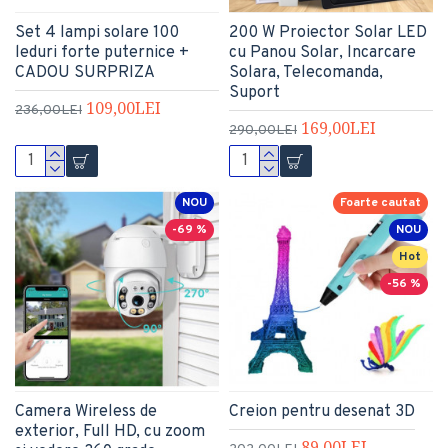
Set 4 lampi solare 100
200 W Proiector Solar LED
leduri forte puternice +
cu Panou Solar, Incarcare
CADOU SURPRIZA
Solara, Telecomanda,
Suport
109,00LEI
236,00LEI
169,00LEI
290,00LEI
NOU
Foarte cautat
-69 %
NOU
Hot
-56 %
Camera Wireless de
Creion pentru desenat 3D
exterior, Full HD, cu zoom
89,00LEI