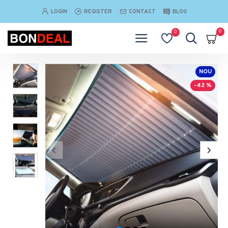
LOGIN
REGISTER
CONTACT
BLOG
0
0
NOU
-42 %