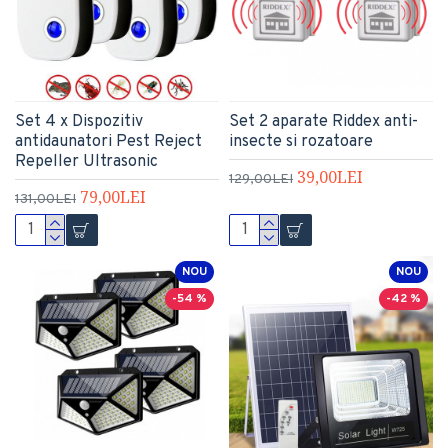
Set 4 x Dispozitiv
Set 2 aparate Riddex anti-
antidaunatori Pest Reject
insecte si rozatoare
Repeller Ultrasonic
39,00LEI
129,00LEI
79,00LEI
131,00LEI
NOU
NOU
-54 %
-42 %