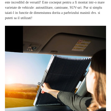
este incredibil de versatil! Este cocneput pentru a fi montat intr-o mare
varietate de vehicule: autoutilitare, camioane, SUV-uri. Pur si simplu
taiati-l in functie de dimensiunea dorita a parbrizului masinii dvs. si
puteti sa il utilizati!