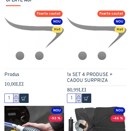
OFERTE NOI
Foarte cautat
Foarte cautat
NOU
NOU
Hot
Hot
Produs
1x SET 4 PRODUSE +
CADOU SURPRIZA
10,00LEI
80,99LEI
NOU
NOU
-53 %
-46 %