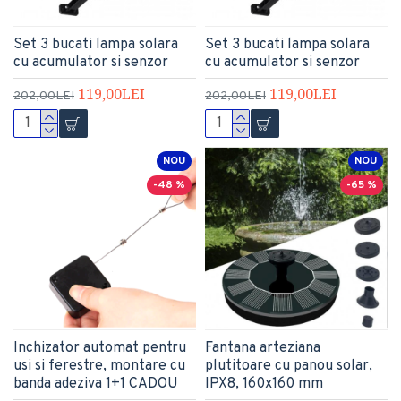
Set 3 bucati lampa solara
Set 3 bucati lampa solara
cu acumulator si senzor
cu acumulator si senzor
119,00LEI
119,00LEI
202,00LEI
202,00LEI
NOU
NOU
-48 %
-65 %
Inchizator automat pentru
Fantana arteziana
usi si ferestre, montare cu
plutitoare cu panou solar,
banda adeziva 1+1 CADOU
IPX8, 160x160 mm