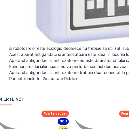
si rozotoarelor este ecologic deoarece nu trebuie sa utilizati s
Acest aparat antigandaci si antirozatoare este ideal in locurile lo
Aparatul antigandaci si antirozatoare nu este daunator omului 
Functionarea lui silentioasa nu va perturba somnul dumneavoast
Aparatul antigandaci si antirozatoare trebuie doar conectat la p
Pachetul include: 2x aparate Riddex
OFERTE NOI
Foarte cautat
Foar
NOU