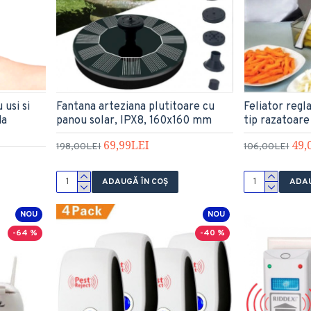
usi si
Fantana arteziana plutitoare cu
Feliator regl
da
panou solar, IPX8, 160x160 mm
tip razatoare
69,99LEI
49,
198,00LEI
106,00LEI
ADAUGĂ ÎN COŞ
ADAU
NOU
NOU
-64 %
-40 %