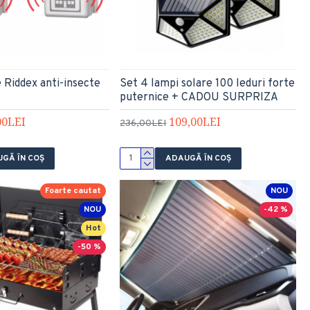
 Riddex anti-insecte
Set 4 lampi solare 100 leduri forte
puternice + CADOU SURPRIZA
00LEI
109,00LEI
236,00LEI
GĂ ÎN COŞ
ADAUGĂ ÎN COŞ
Foarte cautat
NOU
NOU
-42 %
Hot
-50 %