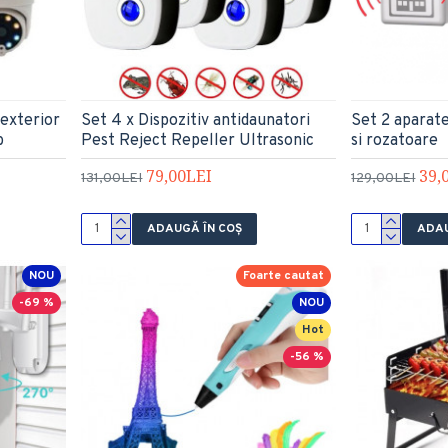
 exterior
Set 4 x Dispozitiv antidaunatori
Set 2 aparate
b
Pest Reject Repeller Ultrasonic
si rozatoare
79,00LEI
39,
131,00LEI
129,00LEI
ADAUGĂ ÎN COŞ
ADAU
NOU
Foarte cautat
-69 %
NOU
Hot
-56 %