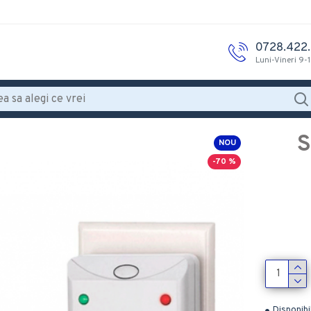
0728.422
Luni-Vineri 9-
S
NOU
-70 %
Disponibi