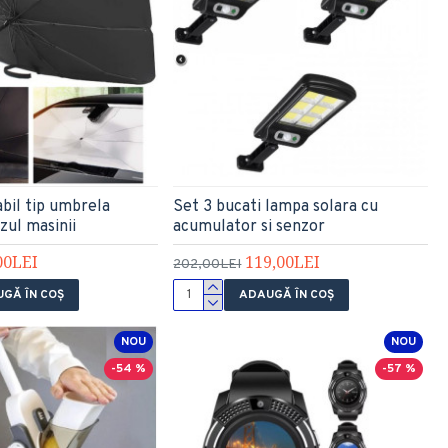
abil tip umbrela
Set 3 bucati lampa solara cu
zul masinii
acumulator si senzor
00LEI
119,00LEI
202,00LEI
GĂ ÎN COŞ
ADAUGĂ ÎN COŞ
NOU
NOU
-54 %
-57 %