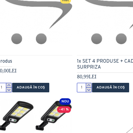
Hot
rodus
1x SET 4 PRODUSE + CA
SURPRIZA
0,00LEI
80,99LEI
ADAUGĂ ÎN COŞ
ADAUGĂ ÎN COŞ
NOU
-41 %