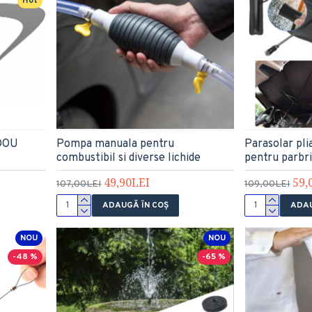
Hot
DOU
Pompa manuala pentru
Parasolar pli
combustibil si diverse lichide
pentru parbri
49,90LEI
59,
107,00LEI
109,00LEI
ADAUGĂ ÎN COŞ
ADAU
NOU
NOU
-48 %
-65 %