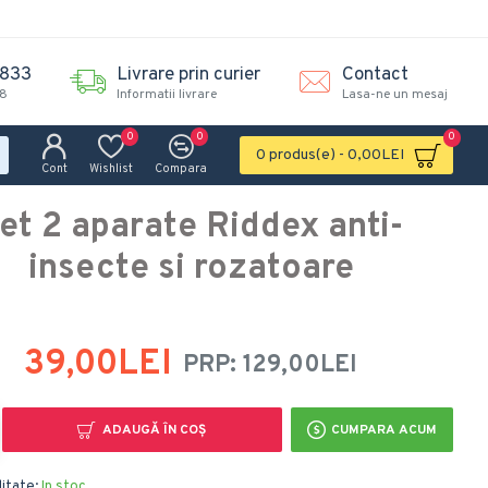
.833
Livrare prin curier
Contact
18
Informatii livrare
Lasa-ne un mesaj
0
0
0
0 produs(e) - 0,00LEI
Cont
Wishlist
Compara
et 2 aparate Riddex anti-
insecte si rozatoare
39,00LEI
PRP: 129,00LEI
ADAUGĂ ÎN COŞ
CUMPARA ACUM
litate:
In stoc