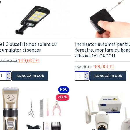
et 3 bucati lampa solara cu
Inchizator automat pentru 
cumulator si senzor
ferestre, montare cu ban
adeziva 1+1 CADOU
119,00LEI
02,00LEI
69,00LEI
133,00LEI
ADAUGĂ ÎN COŞ
ADAUGĂ ÎN COŞ
NOU
-22 %