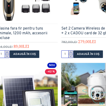
asina fara fir pentru tuns
Set 2 Camera Wireless de
nimale, 1200 mAh, accesorii
+ 2 x CADOU card de 32 g
ncluse
279,00LEI
782,00LEI
89,00LEI
14,00LEI
ADAUGĂ ÎN COŞ
ADAUGĂ ÎN COŞ
NOU
-42 %