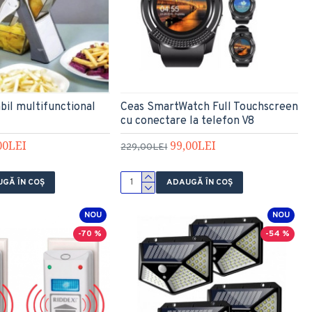
abil multifunctional
Ceas SmartWatch Full Touchscreen
cu conectare la telefon V8
00LEI
99,00LEI
229,00LEI
GĂ ÎN COŞ
ADAUGĂ ÎN COŞ
NOU
NOU
-70 %
-54 %