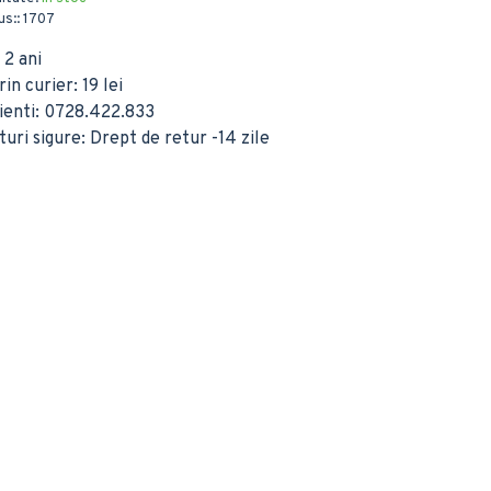
s::
1707
 2 ani
in curier: 19 lei
lienti: 0728.422.833
ri sigure: Drept de retur -14 zile