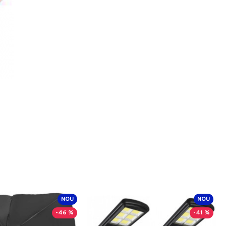
NOU
NOU
-46 %
-41 %