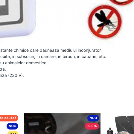
ubstante chimice care dauneaza mediului inconjurator.
cuite, in subsoluri, in camare, in birouri, in cabane, etc.
sau animalelor domestice.
ra.
riza (230 V).
te cautat
NOU
NOU
-53 %