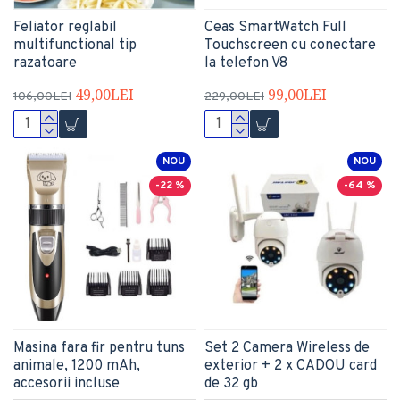
Feliator reglabil
Ceas SmartWatch Full
multifunctional tip
Touchscreen cu conectare
razatoare
la telefon V8
49,00LEI
99,00LEI
106,00LEI
229,00LEI
NOU
NOU
-22 %
-64 %
Masina fara fir pentru tuns
Set 2 Camera Wireless de
animale, 1200 mAh,
exterior + 2 x CADOU card
accesorii incluse
de 32 gb