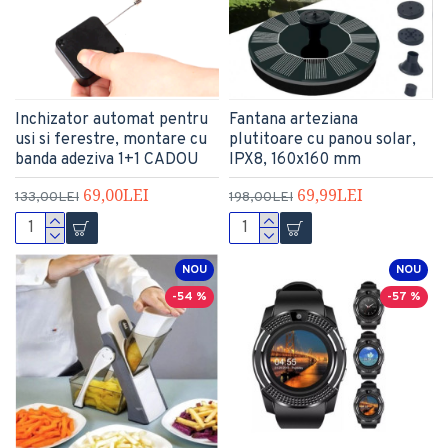
Inchizator automat pentru
Fantana arteziana
usi si ferestre, montare cu
plutitoare cu panou solar,
banda adeziva 1+1 CADOU
IPX8, 160x160 mm
69,00LEI
69,99LEI
133,00LEI
198,00LEI
NOU
NOU
-54 %
-57 %