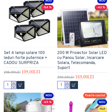
NOU
NOU
-54 %
-42 %
Set 4 lampi solare 100
200 W Proiector Solar LED
leduri forte puternice +
cu Panou Solar, Incarcare
CADOU SURPRIZA
Solara, Telecomanda,
Suport
109,00LEI
236,00LEI
169,00LEI
290,00LEI
NOU
Foarte cautat
-69 %
NOU
Hot