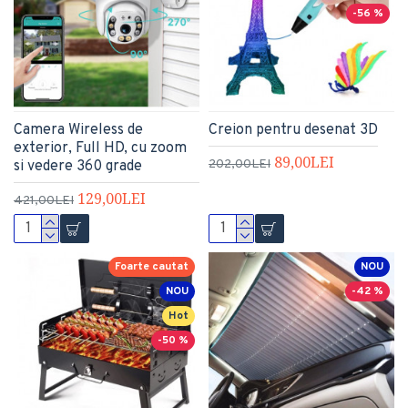
-56 %
Camera Wireless de
Creion pentru desenat 3D
exterior, Full HD, cu zoom
89,00LEI
202,00LEI
si vedere 360 grade
129,00LEI
421,00LEI
Foarte cautat
NOU
NOU
-42 %
Hot
-50 %