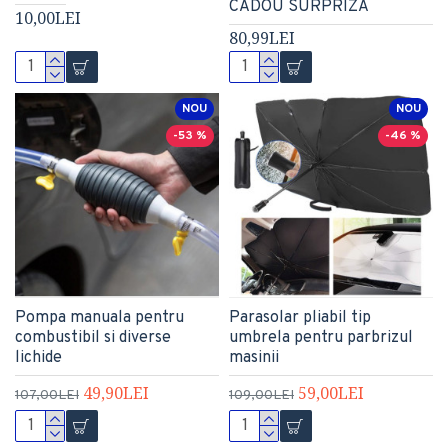
CADOU SURPRIZA
10,00LEI
80,99LEI
NOU
NOU
-53 %
-46 %
Pompa manuala pentru
Parasolar pliabil tip
combustibil si diverse
umbrela pentru parbrizul
lichide
masinii
49,90LEI
59,00LEI
107,00LEI
109,00LEI