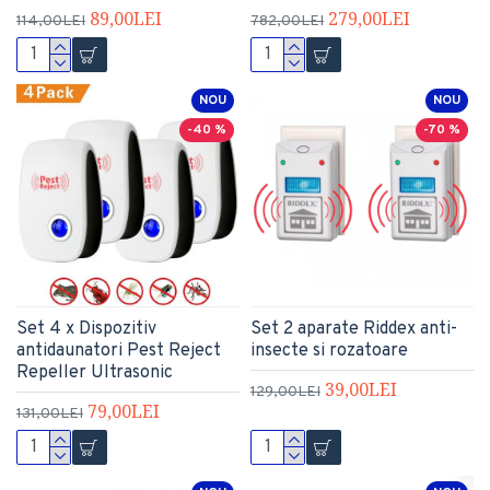
89,00LEI
279,00LEI
114,00LEI
782,00LEI
NOU
NOU
-40 %
-70 %
Set 4 x Dispozitiv
Set 2 aparate Riddex anti-
antidaunatori Pest Reject
insecte si rozatoare
Repeller Ultrasonic
39,00LEI
129,00LEI
79,00LEI
131,00LEI