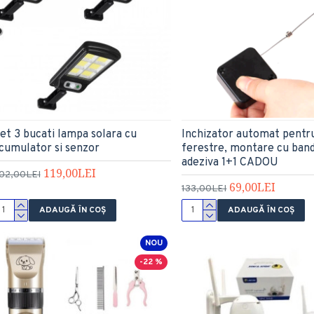
et 3 bucati lampa solara cu
Inchizator automat pentru 
cumulator si senzor
ferestre, montare cu ban
adeziva 1+1 CADOU
119,00LEI
02,00LEI
69,00LEI
133,00LEI
ADAUGĂ ÎN COŞ
ADAUGĂ ÎN COŞ
NOU
-22 %