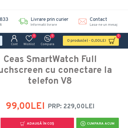
.833
Livrare prin curier
Contact
18
Informatii livrare
Lasa-ne un mesaj
0
0
0
0 produs(e) - 0,00LEI
Cont
Wishlist
Compara
Ceas SmartWatch Full
uchscreen cu conectare la
telefon V8
99,00LEI
PRP: 229,00LEI
ADAUGĂ ÎN COŞ
CUMPARA ACUM