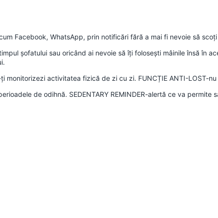
ecum Facebook, WhatsApp, prin notificări fără a mai fi nevoie să scoți
mpul șofatului sau oricând ai nevoie să îți folosești mâinile însă în acel
i.
-ți monitorizezi activitatea fizică de zi cu zi. FUNCȚIE ANTI-LOST-nu 
perioadele de odihnă. SEDENTARY REMINDER-alertă ce va permite să d