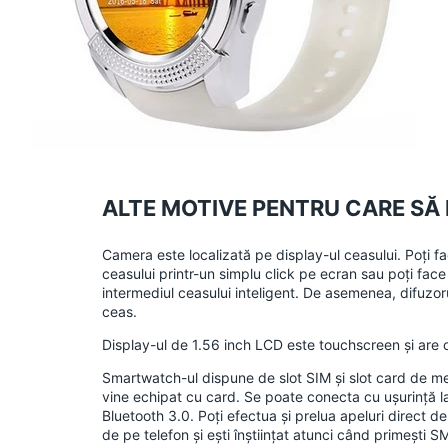
ALTE MOTIVE PENTRU CARE SĂ
Camera este localizată pe display-ul ceasului. Poți fa
ceasului printr-un simplu click pe ecran sau poți face
intermediul ceasului inteligent. De asemenea, difuzoru
ceas.
Display-ul de 1.56 inch LCD este touchscreen și are 
Smartwatch-ul dispune de slot SIM și slot card de 
vine echipat cu card. Se poate conecta cu ușurință l
Bluetooth 3.0. Poți efectua și prelua apeluri direct d
de pe telefon și ești înștiințat atunci când primești S