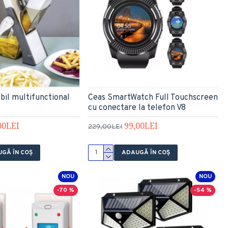
abil multifunctional
Ceas SmartWatch Full Touchscreen
cu conectare la telefon V8
00LEI
99,00LEI
229,00LEI
GĂ ÎN COŞ
ADAUGĂ ÎN COŞ
NOU
NOU
-70 %
-54 %