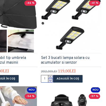
-46 %
-41 %
abil tip umbrela
Set 3 bucati lampa solara cu
zul masinii
acumulator si senzor
00LEI
119,00LEI
202,00LEI
GĂ ÎN COŞ
ADAUGĂ ÎN COŞ
NOU
NOU
-54 %
-57 %