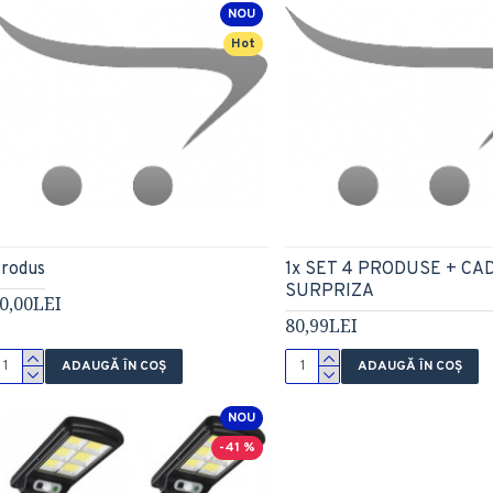
NOU
Hot
rodus
1x SET 4 PRODUSE + CA
SURPRIZA
0,00LEI
80,99LEI
ADAUGĂ ÎN COŞ
ADAUGĂ ÎN COŞ
NOU
-41 %