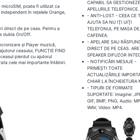
CAPABIL SA GESTIONEZ
icroSIM, poate fi utilizat ca
APELURILE TELEFONICE.
d independent în rețelele Orange,
- ANTI–LOST - CEEA CE 
AJUTA SA NU IŢI UIŢI
uri direct de pe ceas. Pentru a
TELEFONUL PE MASA DE
ie dubla On/Off.
CAFENEA.
- APELARE SAU RĂSPUN
cronizare și Player muzică,
DIRECT DE PE CEAS. ARE
jutorul ceasului, FUNCȚIE FIND
SPEAKER DIFUZOR INTE
 ceasul pierdut cu ajutorul
- NOTIFICĂRI MESAJE -
a cele mai importante întâlniri.
PRIMEŞTI TOATE
ACTUALIZĂRILE IMPORT
CHIAR LA ÎNCHEIETURA M
- TIPURI DE FORMATE
SUPORTATE: Imagine: JP
GIF, BMP, PNG, Audio: MP
WAV, Video: MP4.